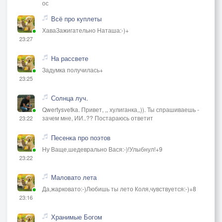
ос
Всё про куплеты
ХаваЗажигательно Наташа:-)+
23:27
На рассвете
Задумка получилась+
23:25
Солнца луч.
Qwertysvetka. Привет, ,, хулиганка,,)). Ты спрашиваешь -
зачем мне, ИИ..?? Постараюсь ответит
23:22
Песенка про поэтов
Ну Ваще,шедеврально Вася:-)!Улыбнул!+9
23:22
Маловато лета
Да,жарковато:-)Любишь ты лето Коля,чувствуется:-)+8
23:16
Хранимые Богом