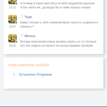
А почему ж через мостИк,а не мОстик)даблом сделали
голос через ии...да вроде Вы и сами хорошо справл
23:12
Чудо
Какие теплые у тебя снежинки Вася:-)просто ,искренне и
хорошо+7
23:07
Метель
Володь перезалей,новые должны играть,те что больше
2ух-3ех недель не играют,не рухнул,видимо проблем
23:02
ПОЛЬЗОВАТЕЛИ ОНЛАЙН
Кутурженко Владимир