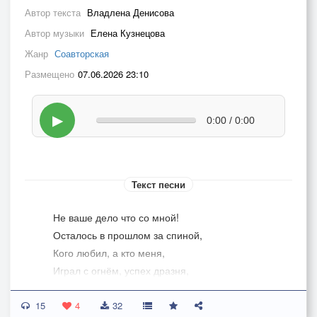
Автор текста
Владлена Денисова
Автор музыки
Елена Кузнецова
Жанр
Соавторская
Размещено
07.06.2026 23:10
▶
0:00 / 0:00
Текст песни
Не ваше дело что со мной!
Осталось в прошлом за спиной,
Кого любил, а кто меня,
Играл с огнём, успех дразня,
Платил долги, сжигал мосты,
15
Летел на свет из темноты,
4
32