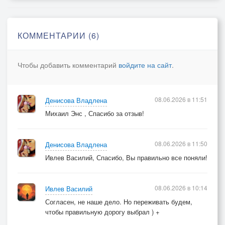
Былое чтобы не хранить.
Не ваше дело что со мной,
Пойду дорогою другой.
КОММЕНТАРИИ (6)
Припев:
Чтобы добавить комментарий
войдите на сайт
.
Что было, то было,
Вовек не забыть,
Всё временем смыло,
08.06.2026 в 11:51
Денисова Владлена
Не будем судить.
Михаил Энс , Спасибо за отзыв!
Пусть опыт ошибок
Научит всему,
А всё, что не нужно,
08.06.2026 в 11:50
Денисова Владлена
Теперь ни к чему.
Ивлев Василий, Спасибо, Вы правильно все поняли!
08.06.2026 в 10:14
Ивлев Василий
Согласен, не наше дело. Но переживать будем,
чтобы правильную дорогу выбрал ) +