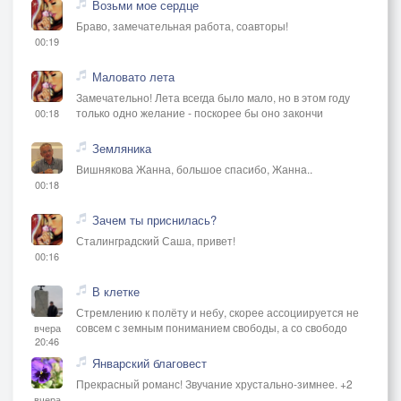
Возьми мое сердце
Браво, замечательная работа, соавторы!
00:19
Маловато лета
Замечательно! Лета всегда было мало, но в этом году
только одно желание - поскорее бы оно закончи
00:18
Земляника
Вишнякова Жанна, большое спасибо, Жанна..
00:18
Зачем ты приснилась?
Сталинградский Саша, привет!
00:16
В клетке
Стремлению к полёту и небу, скорее ассоциируется не
совсем с земным пониманием свободы, а со свободо
вчера
20:46
Январский благовест
Прекрасный романс! Звучание хрустально-зимнее. +2
вчера