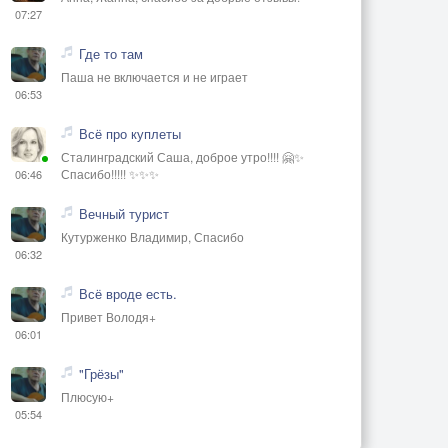
07:27
Где то там
Паша не включается и не играет
06:53
Всё про куплеты
Сталинградский Саша, доброе утро!!!! 🤗✨
Спасибо!!!!! ✨✨✨
06:46
Вечный турист
Кутурженко Владимир, Спасибо
06:32
Всё вроде есть.
Привет Володя+
06:01
"Грёзы"
Плюсую+
05:54