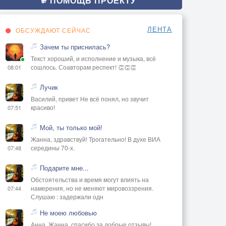
ПОМОЩЬ ПРОЕКТУ
ЛЕНТА
ОБСУЖДАЮТ СЕЙЧАС
Зачем ты приснилась?
Текст хороший, и исполнение и музыка, всё
сошлось. Соавторам респект! 👏👏👏
08:01
Лучик
Василий, привет Не всё понял, но звучит
красиво!
07:51
Мой, ты только мой!
Жанна, здравствуй! Трогательно! В духе ВИА
середины 70-х.
07:48
Подарите мне...
Обстоятельства и время могут влиять на
намерения, но не меняют мировоззрения.
07:44
Слушаю : задержали одн
Не моею любовью
Анна, Жанна, спасибо за добрые отзывы!