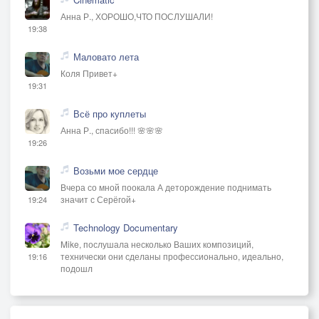
Анна Р., ХОРОШО,ЧТО ПОСЛУШАЛИ!
19:38
Маловато лета
Коля Привет+
19:31
Всё про куплеты
Анна Р., спасибо!!! 🌸🌸🌸
19:26
Возьми мое сердце
Вчера со мной поокала А деторождение поднимать
значит с Серёгой+
19:24
Technology Documentary
Mike, послушала несколько Ваших композиций,
технически они сделаны профессионально, идеально,
19:16
подошл