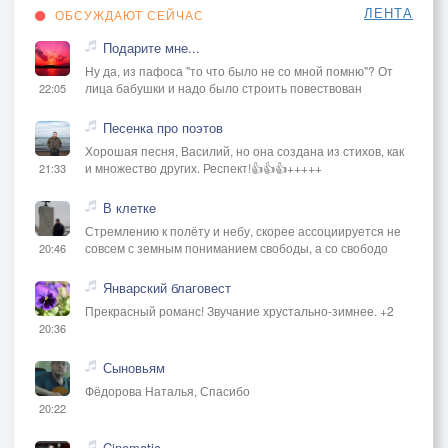
ЛЕНТА
ОБСУЖДАЮТ СЕЙЧАС
Подарите мне...
Ну да, из пафоса "то что было не со мной помню"? От
лица бабушки и надо было строить повествован
22:05
Песенка про поэтов
Хорошая песня, Василий, но она создана из стихов, как
и множество других. Респект!👍👍👍+++++
21:33
В клетке
Стремлению к полёту и небу, скорее ассоциируется не
совсем с земным пониманием свободы, а со свободо
20:46
Январский благовест
Прекрасный романс! Звучание хрустально-зимнее. +2
20:36
Сыновьям
Фёдорова Наталья, Спасибо
20:22
Cinematic