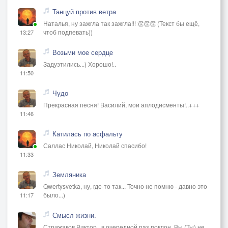
Танцуй против ветра
Наталья, ну зажгла так зажгла!!! 👏👏👏 (Текст бы ещё,
чтоб подпевать))
13:27
Возьми мое сердце
Задуэтились...) Хорошо!..
11:50
Чудо
Прекрасная песня! Василий, мои аплодисменты!..+++
11:46
Катилась по асфальту
Саллас Николай, Николай спасибо!
11:33
Земляника
Qwertysvetka, ну, где-то так... Точно не помню - давно это
было...)
11:17
Смысл жизни.
Стрижаков Виктор , в очередной раз поклон. Вы (Ты) не