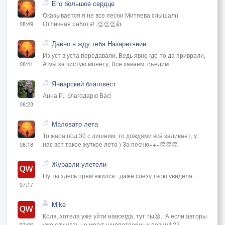
Его большое сердце
Оказывается я не все песни Митяева слышал((
Отличная работа! ,👏👏👏👍
08:49
Давно я жду тебя Назаретянин
Из уст в уста передавали, Ведь явно где-то да приврали,
А мы за чистую монету, Всё хаваем, съедим
08:41
Январский благовест
Анна Р., благодарю Вас!
08:23
Маловато лета
То жара под 30 с лишним, то дождями всё заливает, у
нас вот такое жуткое лето ) За песню+++👏👏👏
08:18
Журавли улетели
Ну ты здесь прям вжился ..даже слезу твою увидела...
07:17
Mike
Коля, хотела уже уйти навсегда, тут ты😜.. А если авторы
уже слушать не могут ширпотребных певиц!! ??
07:06