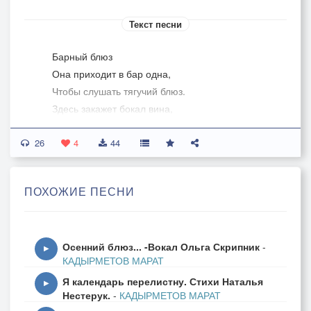
Текст песни
Барный блюз
Она приходит в бар одна,
Чтобы слушать тягучий блюз.
Здесь закажет бокал вина,
Чтобы сбросить с плеч своих груз.
26
4
44
О работе забудет, делах,
Постоянной спешке с утра,
ПОХОЖИЕ ПЕСНИ
Как алмаз - на ресницах слеза,
И блестят в темноте глаза.
Осенний блюз... -Вокал Ольга Скрипник
-
Платье с кружевом, стрейч до колен,
▶
КАДЫРМЕТОВ МАРАТ
Змейка золотом на груди,
Я календарь перелистну. Стихи Наталья
Как хотелось ей ждать перемен,
▶
Нестерук.
-
КАДЫРМЕТОВ МАРАТ
Но, в душе все идут дожди.