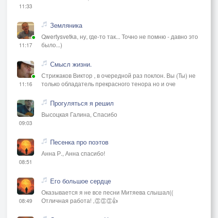
11:33
Земляника
Qwertysvetka, ну, где-то так... Точно не помню - давно это
было...)
11:17
Смысл жизни.
Стрижаков Виктор , в очередной раз поклон. Вы (Ты) не
только обладатель прекрасного тенора но и оче
11:16
Прогуляться я решил
Высоцкая Галина, Спасибо
09:03
Песенка про поэтов
Анна Р., Анна спасибо!
08:51
Его большое сердце
Оказывается я не все песни Митяева слышал((
Отличная работа! ,👏👏👏👍
08:49