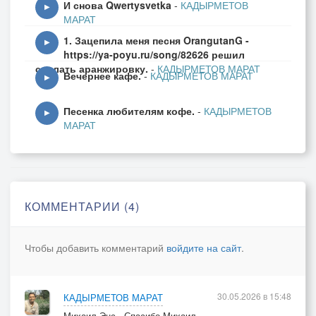
И снова Qwertysvetka
-
КАДЫРМЕТОВ
▶
МАРАТ
Ты играешь и поешь.-
1. Зацепила меня песня OrangutanG -
Каждый вечер твОй блюз звучит,
▶
https://ya-poyu.ru/song/82626 решил
Появления женщины ждешь
сделать аранжировку.
-
КАДЫРМЕТОВ МАРАТ
Вечернее кафе.
-
КАДЫРМЕТОВ МАРАТ
Сердце громко в ответ стучит.
▶
Песенка любителям кофе.
-
КАДЫРМЕТОВ
И вот дверь отворила она,
▶
МАРАТ
Каблучки простучали ритм,
Как всегда, без друзей - лишь сама,
Но, ты тоже совсем один.
Ты играть будешь медленный блюз,
КОММЕНТАРИИ (4)
Погружая Ее в мечты,
И прольются слова "Люблю"
Чтобы добавить комментарий
войдите на сайт
.
Просто в песне из пустоты.
Растопить сумел песней снег,
30.05.2026 в 15:48
КАДЫРМЕТОВ МАРАТ
И в награду - улыбка с губ.
Михаил Энс , Спасибо Михаил.