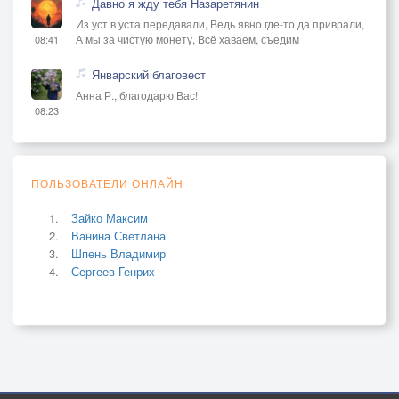
Давно я жду тебя Назаретянин
Из уст в уста передавали, Ведь явно где-то да приврали,
А мы за чистую монету, Всё хаваем, съедим
08:41
Январский благовест
Анна Р., благодарю Вас!
08:23
ПОЛЬЗОВАТЕЛИ ОНЛАЙН
Зайко Максим
Ванина Светлана
Шпень Владимир
Сергеев Генрих