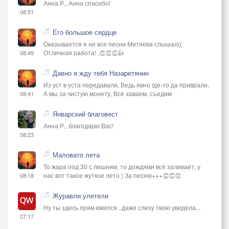
Анна Р., Анна спасибо!
08:51
Его большое сердце
Оказывается я не все песни Митяева слышал((
Отличная работа! ,👏👏👏👍
08:49
Давно я жду тебя Назаретянин
Из уст в уста передавали, Ведь явно где-то да приврали,
А мы за чистую монету, Всё хаваем, съедим
08:41
Январский благовест
Анна Р., благодарю Вас!
08:23
Маловато лета
То жара под 30 с лишним, то дождями всё заливает, у
нас вот такое жуткое лето ) За песню+++👏👏👏
08:18
Журавли улетели
Ну ты здесь прям вжился ..даже слезу твою увидела...
07:17