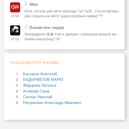
Mike
Коля, хотела уже уйти навсегда, тут ты😜.. А если авторы
уже слушать не могут ширпотребных певиц!! ??
07:06
Возьми мое сердце
Неожиданно 😄😁 Светк, врушка, с кузнецом пришла же...
Зачем нам кузнец? 🤭
07:03
ПОЛЬЗОВАТЕЛИ ОНЛАЙН
Баскаков Анатолий
КАДЫРМЕТОВ МАРАТ
Фёдорова Наталья
Алимова Саша
Саллас Николай
Погорелкин Александр Иванович