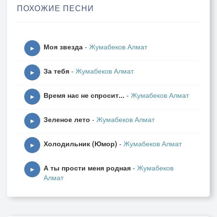
ПОХОЖИЕ ПЕСНИ
Моя звезда
-
Жумабеков Алмат
▶
За тебя
-
Жумабеков Алмат
▶
Время нас не спросит...
-
Жумабеков Алмат
▶
Зеленое лето
-
Жумабеков Алмат
▶
Холодильник (Юмор)
-
Жумабеков Алмат
▶
А ты прости меня родная
-
Жумабеков
▶
Алмат