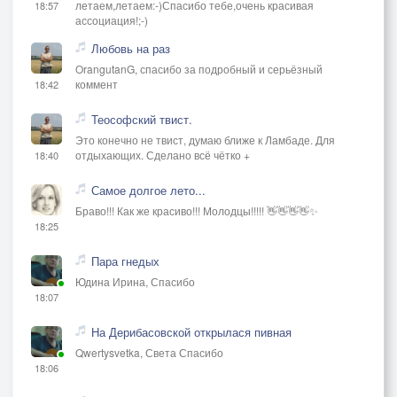
летаем,летаем:-)Спасибо тебе,очень красивая
18:57
ассоциация!;-)
Любовь на раз
OrangutanG, спасибо за подробный и серьёзный
коммент
18:42
Теософский твист.
Это конечно не твист, думаю ближе к Ламбаде. Для
отдыхающих. Сделано всё чётко +
18:40
Самое долгое лето...
Браво!!! Как же красиво!!! Молодцы!!!!! 👋👋👋👋✨
18:25
Пара гнедых
Юдина Ирина, Спасибо
18:07
На Дерибасовской открылася пивная
Qwertysvetka, Света Спасибо
18:06