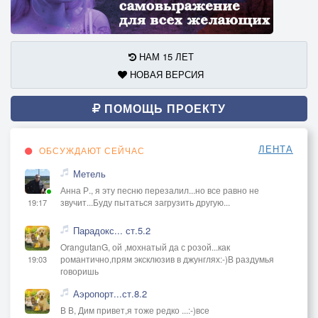
НАМ 15 ЛЕТ
НОВАЯ ВЕРСИЯ
ПОМОЩЬ ПРОЕКТУ
ЛЕНТА
ОБСУЖДАЮТ СЕЙЧАС
Метель
Анна Р., я эту песню перезалил...но все равно не
звучит...Буду пытаться загрузить другую...
19:17
Парадокс... ст.5.2
OrangutanG, ой ,мохнатый да с розой...как
романтично,прям эксклюзив в джунглях:-)В раздумья
19:03
говоришь
Аэропорт...ст.8.2
В В, Дим привет,я тоже редко ...:-)все