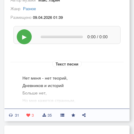
Жанр
Разное
Размещено
09.04.2026 01:39
▶
0:00 / 0:00
Текст песни
Нет меня - нет теорий,
Дневников и историй
Больше нет,
Но мне кажется странным,
Меня нет,
31
Но я лежу в ванной...
3
35
Не в пример отраженью,