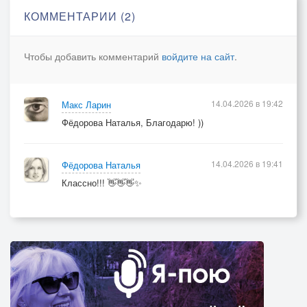
КОММЕНТАРИИ (2)
Чтобы добавить комментарий
войдите на сайт
.
14.04.2026 в 19:42
Макс Ларин
Фёдорова Наталья, Благодарю! ))
14.04.2026 в 19:41
Фёдорова Наталья
Классно!!! 👋👋👋✨