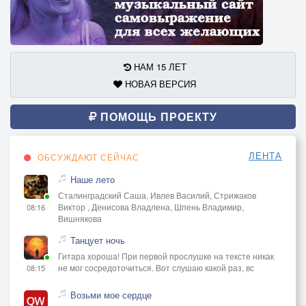
НАМ 15 ЛЕТ
НОВАЯ ВЕРСИЯ
ПОМОЩЬ ПРОЕКТУ
ЛЕНТА
ОБСУЖДАЮТ СЕЙЧАС
Наше лето
Сталинградский Саша, Ивлев Василий, Стрижаков
Виктор , Денисова Владлена, Шпень Владимир,
08:16
Вишнякова
Танцует ночь
Гитара хороша! При первой прослушке на тексте никак
не мог сосредоточиться. Вот слушаю какой раз, вс
08:15
Возьми мое сердце