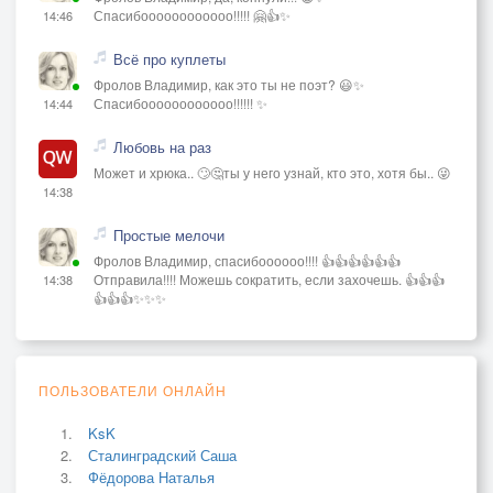
Спасибоооооооооооо!!!!! 🤗👍✨
14:46
Всё про куплеты
Фролов Владимир, как это ты не поэт? 😃✨
Спасибоооооооооооо!!!!!! ✨
14:44
Любовь на раз
Может и хрюка.. 🙄🤔ты у него узнай, кто это, хотя бы.. 😜
14:38
Простые мелочи
Фролов Владимир, спасибоооооо!!!! 👍👍👍👍👍👍
Отправила!!!! Можешь сократить, если захочешь. 👍👍👍
14:38
👍👍👍✨✨✨
ПОЛЬЗОВАТЕЛИ ОНЛАЙН
KsK
Сталинградский Саша
Фёдорова Наталья