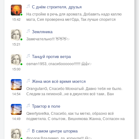
С днём строителя, друзья
На стройке в речь для аромата, Добавить надо каплю
мата, Сия проверена метОда, Так лучше спорится
15:42
Земляника
Замечательно!!! 👋👋👋✨
15:21
Танцуй против ветра
osman1953, спасибоооооо!!!!!!! 🤗👍✨
15:00
Жена моя всё время моется
OrangutanG, Спасибо Мохнатый. Давно тебя не было.
Следим за гигиеной...не в джунглях всё таки.. Ван
14:54
Трактор в поле
Qwertysvetka, Спасибо, как ты метко, образно всё
подметила. С опытом.. Вишнякова Жанна, Согласен на
14:49
В самом центре шторма
Фролов Владимир, да, копнули!!! 😃✨