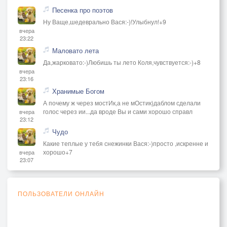
Песенка про поэтов
Ну Ваще,шедеврально Вася:-)!Улыбнул!+9
вчера
23:22
Маловато лета
Да,жарковато:-)Любишь ты лето Коля,чувствуется:-)+8
вчера
23:16
Хранимые Богом
А почему ж через мостИк,а не мОстик)даблом сделали
голос через ии...да вроде Вы и сами хорошо справл
вчера
23:12
Чудо
Какие теплые у тебя снежинки Вася:-)просто ,искренне и
хорошо+7
вчера
23:07
ПОЛЬЗОВАТЕЛИ ОНЛАЙН