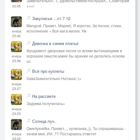
Замечательно!.. С удовольствием послушал... Соавторам
+++!
00:45
Закулисье ...ст.7.12
Mangust. Привет, Мария). Я коротко. За песню, стихи,
исполнение + Всё как в жизни. Ум
вчера
23:42
Девочка в синем платье
Фундамент-дворовая песня со всеми вытекающими в
хорошем смысле,какие бы аранжи не делались основа
вчера
23:36
ос
Всё про куплеты
ХаваЗажигательно Наташа:-)+
вчера
23:27
На рассвете
Задумка получилась+
вчера
23:25
Солнца луч.
Qwertysvetka. Привет, ,, хулиганка,,)). Ты спрашиваешь -
зачем мне, ИИ..?? Постараюсь ответит
вчера
23:22