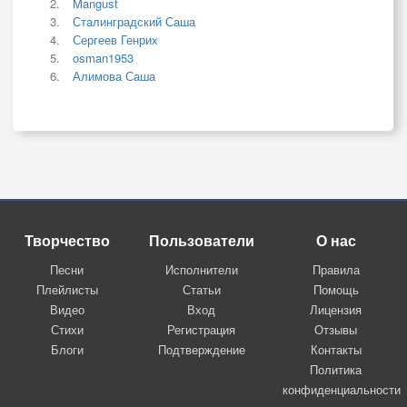
Mangust
Сталинградский Саша
Сергеев Генрих
osman1953
Алимова Саша
Творчество
Пользователи
О нас
Песни
Исполнители
Правила
Плейлисты
Статьи
Помощь
Видео
Вход
Лицензия
Стихи
Регистрация
Отзывы
Блоги
Подтверждение
Контакты
Политика
конфиденциальности