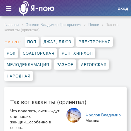
Вход
Главная
Фролов Владимир Григорьевич
Песни
Так вот
какая ты (ориентал)
ПОП
ДЖАЗ, БЛЮЗ
ЭЛЕКТРОННАЯ
ЖАНРЫ:
РОК
СОАВТОРСКАЯ
РЭП, ХИП-ХОП
МЕЛОДЕКЛАМАЦИЯ
РАЗНОЕ
АВТОРСКАЯ
НАРОДНАЯ
Так вот какая ты (ориентал)
Что поделать, очень ждут
Фролов Владимир
они наших
Москва
женщин...особенно в
сезон..