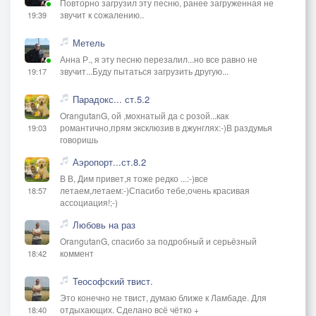
Повторно загрузил эту песню, ранее загруженная не
звучит к сожалению..
19:39
Метель
Анна Р., я эту песню перезалил...но все равно не
звучит...Буду пытаться загрузить другую...
19:17
Парадокс... ст.5.2
OrangutanG, ой ,мохнатый да с розой...как
романтично,прям эксклюзив в джунглях:-)В раздумья
19:03
говоришь
Аэропорт...ст.8.2
В В, Дим привет,я тоже редко ...:-)все
летаем,летаем:-)Спасибо тебе,очень красивая
18:57
ассоциация!;-)
Любовь на раз
OrangutanG, спасибо за подробный и серьёзный
коммент
18:42
Теософский твист.
Это конечно не твист, думаю ближе к Ламбаде. Для
отдыхающих. Сделано всё чётко +
18:40