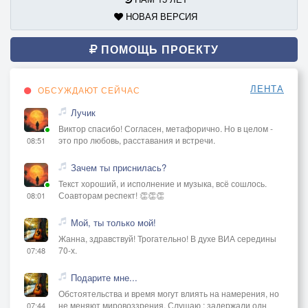
НОВАЯ ВЕРСИЯ
ПОМОЩЬ ПРОЕКТУ
ЛЕНТА
ОБСУЖДАЮТ СЕЙЧАС
Лучик
Виктор спасибо! Согласен, метафорично. Но в целом -
это про любовь, расставания и встречи.
08:51
Зачем ты приснилась?
Текст хороший, и исполнение и музыка, всё сошлось.
Соавторам респект! 👏👏👏
08:01
Мой, ты только мой!
Жанна, здравствуй! Трогательно! В духе ВИА середины
70-х.
07:48
Подарите мне...
Обстоятельства и время могут влиять на намерения, но
не меняют мировоззрения. Слушаю : задержали одн
07:44