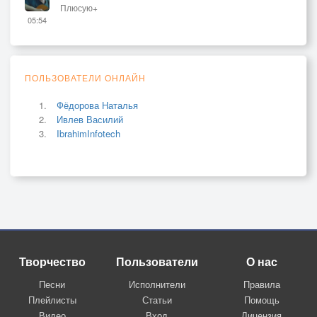
Плюсую+
05:54
ПОЛЬЗОВАТЕЛИ ОНЛАЙН
Фёдорова Наталья
Ивлев Василий
IbrahimInfotech
Творчество
Пользователи
О нас
Песни
Исполнители
Правила
Плейлисты
Статьи
Помощь
Видео
Вход
Лицензия