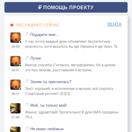
ПОМОЩЬ ПРОЕКТУ
ЛЕНТА
ОБСУЖДАЮТ СЕЙЧАС
Подарите мне...
У нас почти каждый день объявляют беспилотную
опасность, хотя казалось бы где Украина и где Урал. Та
08:59
Лучик
Виктор спасибо! Согласен, метафорично. Но в целом -
это про любовь, расставания и встречи.
08:51
Зачем ты приснилась?
Текст хороший, и исполнение и музыка, всё сошлось.
Соавторам респект! 👏👏👏
08:01
Мой, ты только мой!
Жанна, здравствуй! Трогательно! В духе ВИА середины
70-х.
07:48
Не моею любовью