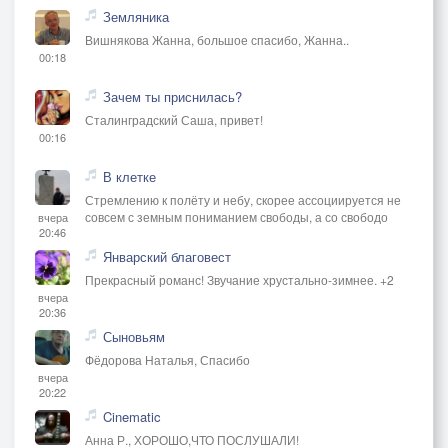
Земляника
Вишнякова Жанна, большое спасибо, Жанна..
00:18
Зачем ты приснилась?
Сталинградский Саша, привет!
00:16
В клетке
Стремлению к полёту и небу, скорее ассоциируется не
совсем с земным пониманием свободы, а со свободо
вчера
20:46
Январский благовест
Прекрасный романс! Звучание хрустально-зимнее. +2
вчера
20:36
Сыновьям
Фёдорова Наталья, Спасибо
вчера
20:22
Cinematic
Анна Р., ХОРОШО,ЧТО ПОСЛУШАЛИ!