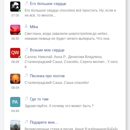
Его большое сердце
Его большое сердце способно всё простить. Ну, если и
не всё, то многое...
07:00
Mike
Светлана, когда завалили ширпотребом до небес,
никакая певица не будет ничего выбирать. Что она
06:50
Возьми мое сердце
Саллас Николай, Анна Р., Денисова Владлена,
Сталинградский Саша, Спасибо..Серега молчит.. У него
06:29
в
Песенка про поэтов
Сталинградский Саша, Саша спасибо!
06:04
Где то там
Здравствуйте. А почему это может быть ?
04:40
Подарите мне...
Великолепные стихи и песня, Анна! В избранное!👍👍👍