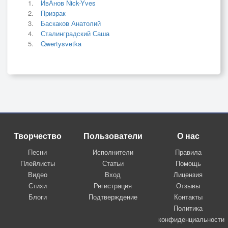
ИвАнов Nick-Yves
Призрак
Баскаков Анатолий
Сталинградский Саша
Qwertysvetka
Творчество
Пользователи
О нас
Песни
Исполнители
Правила
Плейлисты
Статьи
Помощь
Видео
Вход
Лицензия
Стихи
Регистрация
Отзывы
Блоги
Подтверждение
Контакты
Политика
конфиденциальности