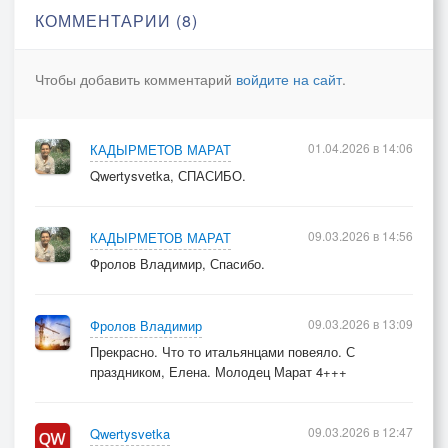
Нам этот праздник подарила.
КОММЕНТАРИИ (8)
Впущу весенний луч в окно
Чтобы добавить комментарий
войдите на сайт
.
И о печалях всех забуду.
Букетик праздничных цветов
В моей душе любовь разбудит.
01.04.2026 в 14:06
КАДЫРМЕТОВ МАРАТ
Qwertysvetka, СПАСИБО.
09.03.2026 в 14:56
КАДЫРМЕТОВ МАРАТ
Фролов Владимир, Спасибо.
09.03.2026 в 13:09
Фролов Владимир
Прекрасно. Что то итальянцами повеяло. С
праздником, Елена. Молодец Марат 4+++
09.03.2026 в 12:47
Qwertysvetka