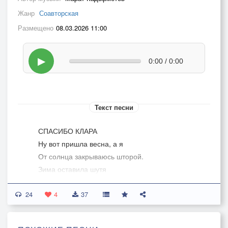
Жанр
Соавторская
Размещено
08.03.2026 11:00
▶
0:00 / 0:00
Текст песни
СПАСИБО КЛАРА
Ну вот пришла весна, а я
От солнца закрываюсь шторой.
Зима оставила шутя
В душе моей мороз и холод.
24
И только лишь букет цветов,
4
37
Наверно, справится с печалью.
Хватило б веточки одной