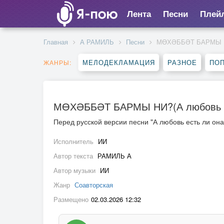
Лента
Песни
Плей
Главная
А РАМИЛЬ
Песни
МӨХӘББӘТ БАРМЫ НИ?
МЕЛОДЕКЛАМАЦИЯ
РАЗНОЕ
ПО
ЖАНРЫ:
МӨХӘББӘТ БАРМЫ НИ?(А любовь ес
Перед русской версии песни "А любовь есть ли он
Исполнитель
ИИ
Автор текста
РАМИЛЬ А
Автор музыки
ИИ
Жанр
Соавторская
Размещено
02.03.2026 12:32