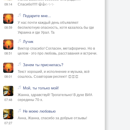
Спасибо!!!!!! 😃👍✨✨✨
09:14
Подарите мне...
У нас почти каждый день объявляют
беспилотную опасность, хотя казалось бы где
08:59
Украина и где Урал. Та
Лучик
Виктор спасибо! Согласен, метафорично. Но в
целом - это про любовь, расставания и встречи.
08:51
Зачем ты приснилась?
Текст хороший, и исполнение и музыка, всё
сошлось. Соавторам респект! 👏👏👏
08:01
Мой, ты только мой!
Жанна, здравствуй! Трогательно! В духе ВИА
середины 70-х.
07:48
Не моею любовью
Анна, Жанна, спасибо за добрые отзывы!
07:27