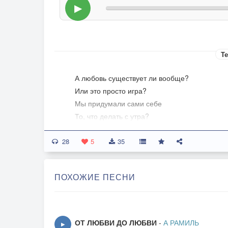
▶
Те
А любовь существует ли вообще?
Или это просто игра?
Мы придумали сами себе
То, что делать с утра?
28
Мы зовём это светом, огнём,
5
35
Мы зовём это вечной весной,
А может быть, это просто сон,
ПОХОЖИЕ ПЕСНИ
Который мы делим с тобой?
Может, это всего лишь мираж
В бесконечной пустыне дней?
ОТ ЛЮБВИ ДО ЛЮБВИ
-
А РАМИЛЬ
▶