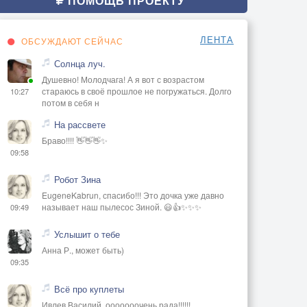
ПОМОЩЬ ПРОЕКТУ
ЛЕНТА
ОБСУЖДАЮТ СЕЙЧАС
Солнца луч.
Душевно! Молодчага! А я вот с возрастом
стараюсь в своё прошлое не погружаться. Долго
10:27
потом в себя н
На рассвете
Браво!!!! 👋👋👋✨
09:58
Робот Зина
EugeneKabrun, спасибо!!! Это дочка уже давно
называет наш пылесос Зиной. 😃👍✨✨✨
09:49
Услышит о тебе
Анна Р., может быть)
09:35
Всё про куплеты
Ивлев Василий, ооооооочень рада!!!!!!