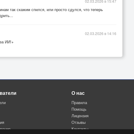
02.03.2026 в 15:47
инам так скажим спился, или просто сдулся, что теперь
рить...
02.03.2026 в 14:16
ва ИИ!+
ватели
О нас
ели
Правила
Помощь
Лицензия
ция
Отзывы
дение
Контакты