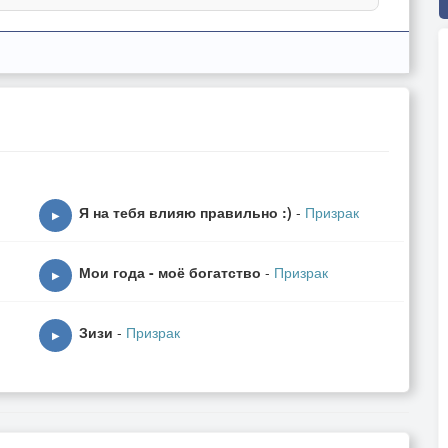
Я на тебя влияю правильно :)
-
Призрак
▶
Мои года - моё богатство
-
Призрак
▶
Зизи
-
Призрак
▶