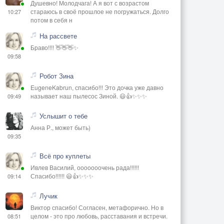
Душевно! Молодчага! А я вот с возрастом
стараюсь в своё прошлое не погружаться. Долго
10:27
потом в себя н
На рассвете
Браво!!!! 👋👋👋✨
09:58
Робот Зина
EugeneKabrun, спасибо!!! Это дочка уже давно
называет наш пылесос Зиной. 😃👍✨✨✨
09:49
Услышит о тебе
Анна Р., может быть)
09:35
Всё про куплеты
Ивлев Василий, ооооооочень рада!!!!!!
Спасибо!!!!!! 😃👍✨✨✨
09:14
Лучик
Виктор спасибо! Согласен, метафорично. Но в
целом - это про любовь, расставания и встречи.
08:51