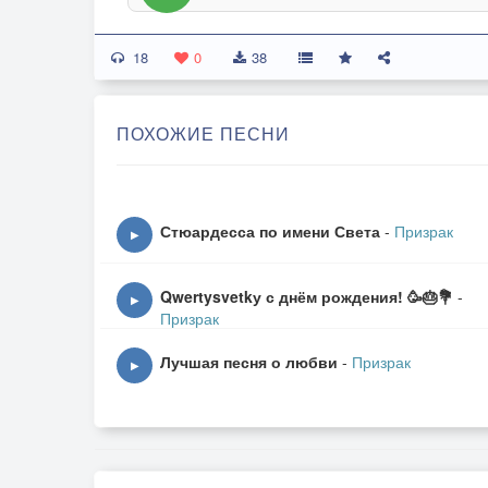
18
0
38
ПОХОЖИЕ ПЕСНИ
Стюардесса по имени Света
-
Призрак
▶
Qwertysvetkу с днём рождения! 🥳🎂💐
-
▶
Призрак
Лучшая песня о любви
-
Призрак
▶