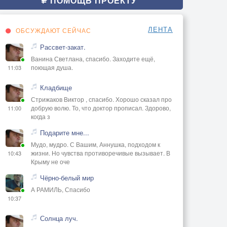
ПОМОЩЬ ПРОЕКТУ
ЛЕНТА
ОБСУЖДАЮТ СЕЙЧАС
Рассвет-закат.
Ванина Светлана, спасибо. Заходите ещё,
поющая душа.
11:03
Кладбище
Стрижаков Виктор , спасибо. Хорошо сказал про
добрую волю. То, что доктор прописал. Здорово,
11:00
когда з
Подарите мне...
Мудо, мудро. С Вашим, Аннушка, подходом к
жизни. Но чувства противоречивые вызывает. В
10:43
Крыму не оче
Чёрно-белый мир
А РАМИЛЬ, Спасибо
10:37
Солнца луч.