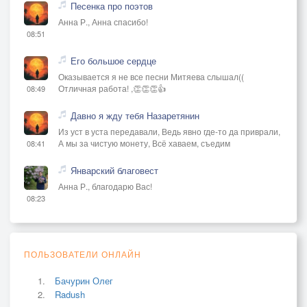
Песенка про поэтов
Анна Р., Анна спасибо!
08:51
Его большое сердце
Оказывается я не все песни Митяева слышал((
Отличная работа! ,👏👏👏👍
08:49
Давно я жду тебя Назаретянин
Из уст в уста передавали, Ведь явно где-то да приврали,
А мы за чистую монету, Всё хаваем, съедим
08:41
Январский благовест
Анна Р., благодарю Вас!
08:23
ПОЛЬЗОВАТЕЛИ ОНЛАЙН
Бачурин Олег
Radush