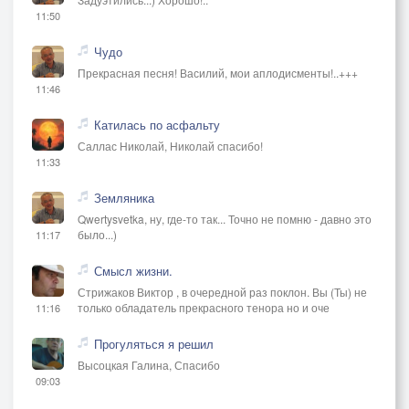
11:50
Чудо
Прекрасная песня! Василий, мои аплодисменты!..+++
11:46
Катилась по асфальту
Саллас Николай, Николай спасибо!
11:33
Земляника
Qwertysvetka, ну, где-то так... Точно не помню - давно это
было...)
11:17
Смысл жизни.
Стрижаков Виктор , в очередной раз поклон. Вы (Ты) не
только обладатель прекрасного тенора но и оче
11:16
Прогуляться я решил
Высоцкая Галина, Спасибо
09:03