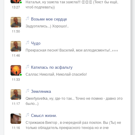
Наталья, ну зажгла так зажгла!!! 👏👏👏 (Текст бы ещё,
чтоб подпевать))
13:27
Возьми мое сердце
Задуэтились...) Хорошо!..
11:50
Чудо
Прекрасная песня! Василий, мои аплодисменты!..+++
11:46
Катилась по асфальту
Саллас Николай, Николай спасибо!
11:33
Земляника
Qwertysvetka, ну, где-то так... Точно не помню - давно это
было...)
11:17
Смысл жизни.
Стрижаков Виктор , в очередной раз поклон. Вы (Ты) не
только обладатель прекрасного тенора но и оче
11:16