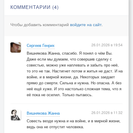
Цветы и шишки – ровно по заслугам.
КОММЕНТАРИИ (4)
У нищих духом нечего украсть.
И потому анафемское - слугам.
Чтобы добавить комментарий
войдите на сайт
.
26.01.2026 в 19:54
Сергеев Генрих
Вишнякова Жанна, спасибо. Я понял о чём Вы.
Даже если мы думаем, что совершив сделку с
совестью, можно уже наплевать и забыть про неё,
то это не так. Настигнет потом и житья не даст. И на
войне, и в мирной жизни, да. Некоторых заедает
прямо до смерти. Сильна и нужна. Но опасна. А без
неё ещё хуже. И это настолько сложная тема, что я
её пока не осилил. Только пытаюсь.
26.01.2026 в 11:32
Вишнякова Жанна
Совесть везде нужна и на войне, и в мирной жизни,
ведь она не отпустит человека.