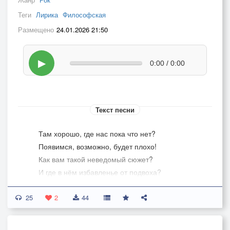
Теги
Лирика
Философская
Размещено
24.01.2026 21:50
▶
0:00 / 0:00
Текст песни
Там хорошо, где нас пока что нет?
Появимся, возможно, будет плохо!
Как вам такой неведомый сюжет?
И где в нём избавленье от подвоха?
25
Попасть в поток, пожалуй, комильфо.
2
44
Особенно в приветливом Гольфстриме.
Однако, развращающий комфорт -