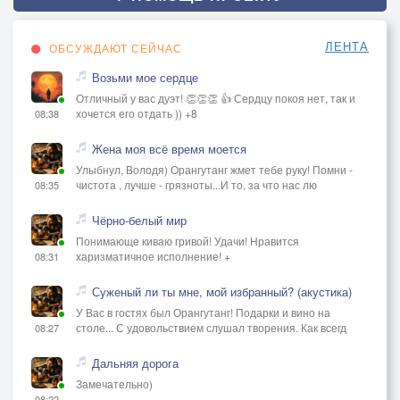
ЛЕНТА
ОБСУЖДАЮТ СЕЙЧАС
Возьми мое сердце
Отличный у вас дуэт! 👏👏👏 👍 Сердцу покоя нет, так и
хочется его отдать )) +8
08:38
Жена моя всё время моется
Улыбнул, Володя) Орангутанг жмет тебе руку! Помни -
чистота , лучше - грязноты...И то, за что нас лю
08:35
Чёрно-белый мир
Понимающе киваю гривой! Удачи! Нравится
харизматичное исполнение! +
08:31
Суженый ли ты мне, мой избранный? (акустика)
У Вас в гостях был Орангутанг! Подарки и вино на
столе... С удовольствием слушал творения. Как всегд
08:27
Дальняя дорога
Замечательно)
08:22