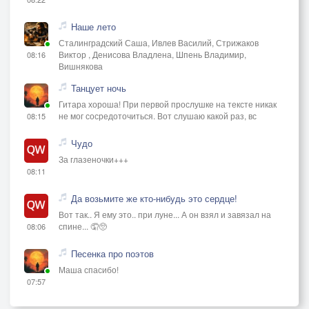
Наше лето
Сталинградский Саша, Ивлев Василий, Стрижаков
Виктор , Денисова Владлена, Шпень Владимир,
08:16
Вишнякова
Танцует ночь
Гитара хороша! При первой прослушке на тексте никак
не мог сосредоточиться. Вот слушаю какой раз, вс
08:15
Чудо
За глазеночки+++
08:11
Да возьмите же кто-нибудь это сердце!
Вот так.. Я ему это.. при луне... А он взял и завязал на
спине... 🤦🥺
08:06
Песенка про поэтов
Маша спасибо!
07:57