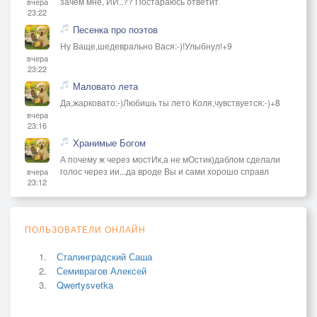
зачем мне, ИИ..?? Постараюсь ответит
вчера
23:22
Песенка про поэтов
Ну Ваще,шедеврально Вася:-)!Улыбнул!+9
вчера
23:22
Маловато лета
Да,жарковато:-)Любишь ты лето Коля,чувствуется:-)+8
вчера
23:16
Хранимые Богом
А почему ж через мостИк,а не мОстик)даблом сделали
голос через ии...да вроде Вы и сами хорошо справл
вчера
23:12
ПОЛЬЗОВАТЕЛИ ОНЛАЙН
Сталинградский Саша
Семиврагов Алексей
Qwertysvetka