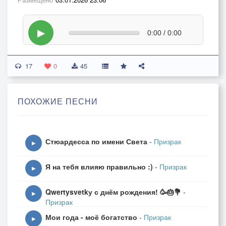
▶
0:00 / 0:00
17
0
45
ПОХОЖИЕ ПЕСНИ
Стюардесса по имени Света
-
Призрак
▶
Я на тебя влияю правильно :)
-
Призрак
▶
Qwertysvetkу с днём рождения! 🥳🎂💐
-
▶
Призрак
Мои года - моё богатство
-
Призрак
▶