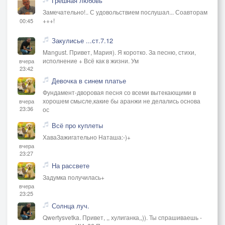
Грешная любовь
Замечательно!.. С удовольствием послушал... Соавторам
+++!
00:45
Закулисье ...ст.7.12
Mangust. Привет, Мария). Я коротко. За песню, стихи,
исполнение + Всё как в жизни. Ум
вчера
23:42
Девочка в синем платье
Фундамент-дворовая песня со всеми вытекающими в
хорошем смысле,какие бы аранжи не делались основа
вчера
23:36
ос
Всё про куплеты
ХаваЗажигательно Наташа:-)+
вчера
23:27
На рассвете
Задумка получилась+
вчера
23:25
Солнца луч.
Qwertysvetka. Привет, ,, хулиганка,,)). Ты спрашиваешь -