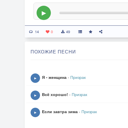
▶
14
0
49
ПОХОЖИЕ ПЕСНИ
Я - женщина
-
Призрак
▶
Всё хорошо!
-
Призрак
▶
Если завтра зима
-
Призрак
▶