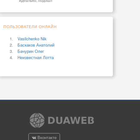
идеально, подошл
ПОЛЬЗОВАТЕЛИ ОНЛАЙН
Vasilchenko Nik
Баскаков Анатолий
Бачурин Олег
Неизвестная Лотта
Вконтакте