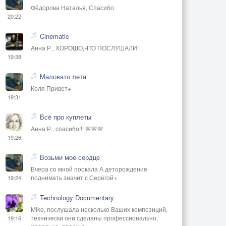
Фёдорова Наталья, Спасибо
20:22
Cinematic
Анна Р., ХОРОШО,ЧТО ПОСЛУШАЛИ!
19:38
Маловато лета
Коля Привет+
19:31
Всё про куплеты
Анна Р., спасибо!!! 🌸🌸🌸
19:26
Возьми мое сердце
Вчера со мной поокала А деторождение
поднимать значит с Серёгой+
19:24
Technology Documentary
Mike, послушала несколько Ваших композиций,
технически они сделаны профессионально,
19:16