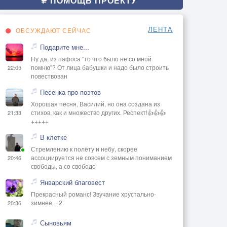
ПОМОЩЬ ПРОЕКТУ
ЛЕНТА
ОБСУЖДАЮТ СЕЙЧАС
Подарите мне...
Ну да, из пафоса "то что было не со мной
помню"? От лица бабушки и надо было строить
22:05
повествован
Песенка про поэтов
Хорошая песня, Василий, но она создана из
стихов, как и множество других. Респект!👍👍👍
21:33
+++++
В клетке
Стремлению к полёту и небу, скорее
ассоциируется не совсем с земным пониманием
20:46
свободы, а со свободо
Январский благовест
Прекрасный романс! Звучание хрустально-
зимнее. +2
20:36
Сыновьям