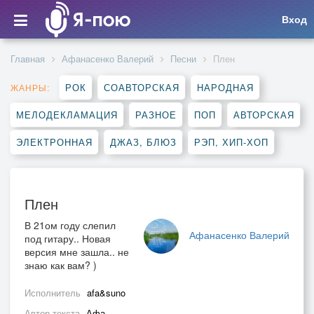
Вход
Главная
Афанасенко Валерий
Песни
Плен
РОК
СОАВТОРСКАЯ
НАРОДНАЯ
ЖАНРЫ:
МЕЛОДЕКЛАМАЦИЯ
РАЗНОЕ
ПОП
АВТОРСКАЯ
ЭЛЕКТРОННАЯ
ДЖАЗ, БЛЮЗ
РЭП, ХИП-ХОП
Плен
В 21ом году слепил
Афанасенко Валерий
под гитару.. Новая
версия мне зашла.. не
знаю как вам? )
Исполнитель
afa&suno
Автор текста
Афа