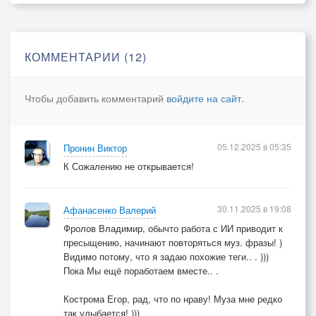
Контроль теряю к чертям, мороз по коже.
Что ты творишь, пантера дикая, объясни?
- Я улетаю!
КОММЕНТАРИИ (12)
- Да я ведь тоже….
Чтобы добавить комментарий
войдите на сайт
.
Затяжной прыжок, руки-ноги, фулл-контакт.
За ночью ночь, а днём нужно избавиться от дыма.
Бальзак в глазок подглядывал не раз - ты
05.12.2025 в 05:35
Пронин Виктор
приглянулась… .
К Сожалению не открывается!
Забыл про такт, вздумал про нас черкнуть,
Ему бы выпить… .
Ему бы выпить.
30.11.2025 в 19:08
Афанасенко Валерий
Фролов Владимир, обычто работа с ИИ приводит к
пресыщению, начинают повторяться муз. фразы! )
Видимо потому, что я задаю похожие теги.. . )))
Пока Мы ещё поработаем вместе.. .
Кострома Егор, рад, что по нраву! Муза мне редко
так улыбается! )))