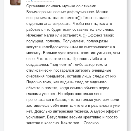
Органично слилась музыка со стихами.
Взаимопроникновение диффузионное. Можно
воспринимать только вместе))) Текст пытался
отдельно анализировать. Чтобы понять, как это
работает, что будет если оставить только слова.
Исчезнет магия или останется. ))) Эффект такой:
полубред, полуявь. Полунамёки, полуобразы
кажутся калейдоскопичными но выстраиваются в
мозаику. Больше чувствуешь текст интуитивно, чем
явно. Что-то в этом есть. Цепляет. Либо это
создавалось "под чем-то", либо автор текста
стилистически постарался затереть очевидные
очертания предметов, оставив лишь следы от них.
Подобно тому, как видишь след от видимого
объекта в памяти, когда самого объекта перед
глазами уже нет. Но образ настолько явно
пропечатался в башке, что ты только усилием воли
заставляешь себя понять, что его в реальности уже
нет. Довольно интересная техника. А музон эффект
усиливает. Безусловно весьма креативно и просто
занятно и классно. Как-то так... Спасибо.