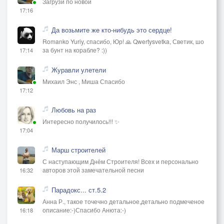
Загрузи по новой
17:16
Да возьмите же кто-нибудь это сердце!
Romanko Yuriy, спасибо, Юр! 🙏 Qwertysvetka, Светик, шо
за бунт на корабле? :))
17:14
Журавли улетели
Михаил Энс , Миша Спасибо
17:12
Любовь на раз
Интересно получилось!!! ✨
17:04
Марш строителей
С наступающим Днём Строителя! Всех и персонально
авторов этой замечательной песни
16:32
Парадокс... ст.5.2
Анна Р., такое точечно детальное,детально подмеченое
описание:-)Спасибо Анюта:-)
16:18