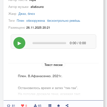
Автор музыки
afa&suno
Жанр
Джаз, блюз
Теги
Плен
обезоружена
бесконтрольно ревёшь
Размещено
26.11.2025 20:21
▶
0:00 / 0:00
Текст песни
Плен. В.Афанасенко. 2021г.
Остановилось время и затих “тик-так”.
На потолке дрожали тени, искажая такт.
Тайна раскрыта, звонкий смех-ручей.
81
Всё – примитивно, вершина – “танец дикарей”.
8
65