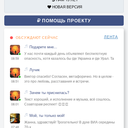
НОВАЯ ВЕРСИЯ
ПОМОЩЬ ПРОЕКТУ
ЛЕНТА
ОБСУЖДАЮТ СЕЙЧАС
Подарите мне...
У нас почти каждый день объявляют беспилотную
опасность, хотя казалось бы где Украина и где Урал. Та
08:59
Лучик
Виктор спасибо! Согласен, метафорично. Но в целом -
это про любовь, расставания и встречи.
08:51
Зачем ты приснилась?
Текст хороший, и исполнение и музыка, всё сошлось.
Соавторам респект! 👏👏👏
08:01
Мой, ты только мой!
Жанна, здравствуй! Трогательно! В духе ВИА середины
70-х.
07:48