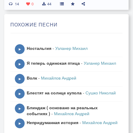
14
0
44
Гуляло лето по дубравам,
Целуя травы и цветы,
ПОХОЖИЕ ПЕСНИ
Вдыхало аромат услады
Лесной, пьянящей красоты.
2. Сквозь сырость утренних туманов,
Ностальгия
-
Узланер Михаил
Сквозь свежесть скошенных лугов,
▶
Спускалось лето искупаться
Я теперь одинокая птица
-
Узланер Михаил
В ручей со сонных берегов.
▶
Волк
-
Михайлов Андрей
Припев:
▶
Гуляло лето по дубравам,
Блестят на солнце купола
-
Сушко Николай
Целуя травы и цветы,
▶
Вдыхало аромат услады
Блиндаж ( основано на реальных
Лесной, пьянящей красоты.
▶
событиях )
-
Михайлов Андрей
Непридуманная история
-
Михайлов Андрей
3. Делясь своею красотою,
▶
Дождём природу окропив