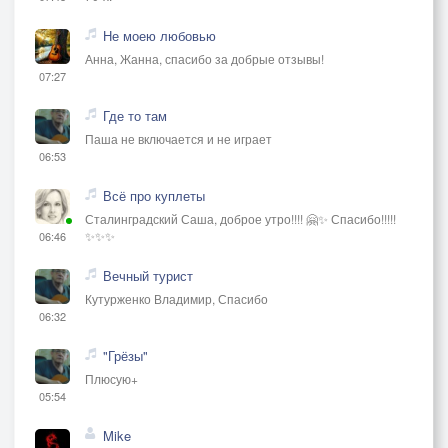
Не моею любовью
Анна, Жанна, спасибо за добрые отзывы!
07:27
Где то там
Паша не включается и не играет
06:53
Всё про куплеты
Сталинградский Саша, доброе утро!!!! 🤗✨ Спасибо!!!!!
✨✨✨
06:46
Вечный турист
Кутурженко Владимир, Спасибо
06:32
"Грёзы"
Плюсую+
05:54
Mike