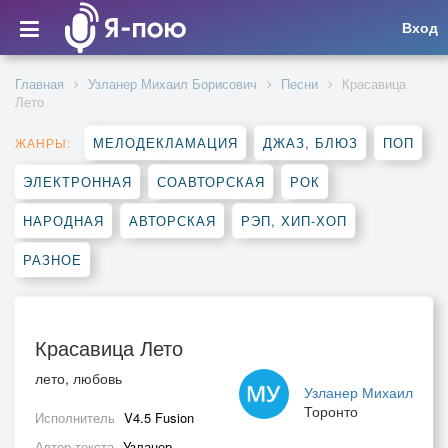
Вход
Главная
Узланер Михаил Борисович
Песни
Красавица
Лето
МЕЛОДЕКЛАМАЦИЯ
ДЖАЗ, БЛЮЗ
ПОП
ЖАНРЫ:
ЭЛЕКТРОННАЯ
СОАВТОРСКАЯ
РОК
НАРОДНАЯ
АВТОРСКАЯ
РЭП, ХИП-ХОП
РАЗНОЕ
Красавица Лето
лето, любовь
Узланер Михаил
Торонто
Исполнитель
V4.5 Fusion
Автор текста
Узланер