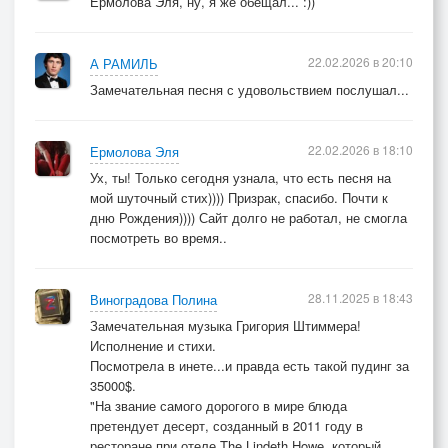
Ермолова Эля, ну, я же обещал... :))
22.02.2026 в 20:10
А РАМИЛЬ
Замечательная песня с удовольствием послушал...
22.02.2026 в 18:10
Ермолова Эля
Ух, ты! Только сегодня узнала, что есть песня на
мой шуточный стих)))) Призрак, спасибо. Почти к
дню Рождения)))) Сайт долго не работал, не смогла
посмотреть во время..
28.11.2025 в 18:43
Виноградова Полина
Замечательная музыка Григория Штиммера!
Исполнение и стихи.
Посмотрела в инете...и правда есть такой пудинг за
35000$.
"На звание самого дорогого в мире блюда
претендует десерт, созданный в 2011 году в
ресторане при отеле The Lindeth Howe, который