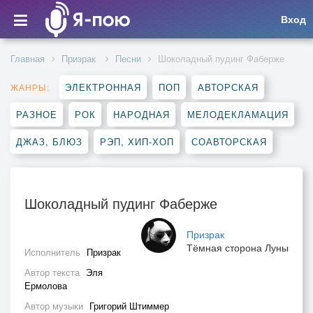
Вход
Главная
Призрак
Песни
Шоколадный пудинг Фаберже
ЭЛЕКТРОННАЯ
ПОП
АВТОРСКАЯ
ЖАНРЫ:
РАЗНОЕ
РОК
НАРОДНАЯ
МЕЛОДЕКЛАМАЦИЯ
ДЖАЗ, БЛЮЗ
РЭП, ХИП-ХОП
СОАВТОРСКАЯ
Шоколадный пудинг Фаберже
Призрак
Тёмная сторона Луны
Исполнитель
Призрак
Автор текста
Эля
Ермолова
Автор музыки
Григорий Штиммер