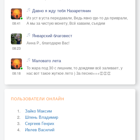
Давно я жду тебя Назаретянин
Из уст в уста передавали, Ведь явно где-то да приврали,
А мы за чистую монету, Всё хаваем, съедим
08:41
Январский благовест
Анна Р., благодарю Вас!
08:23
Маловато лета
То жара под 30 с лишним, то дождями всё заливает, у
нас вот такое жуткое лето ) За песню+++👏👏👏
08:18
ПОЛЬЗОВАТЕЛИ ОНЛАЙН
Зайко Максим
Шпень Владимир
Сергеев Генрих
Ивлев Василий