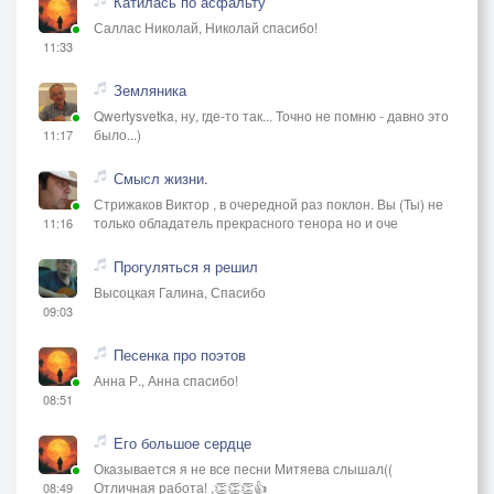
Катилась по асфальту
Саллас Николай, Николай спасибо!
11:33
Земляника
Qwertysvetka, ну, где-то так... Точно не помню - давно это
было...)
11:17
Смысл жизни.
Стрижаков Виктор , в очередной раз поклон. Вы (Ты) не
только обладатель прекрасного тенора но и оче
11:16
Прогуляться я решил
Высоцкая Галина, Спасибо
09:03
Песенка про поэтов
Анна Р., Анна спасибо!
08:51
Его большое сердце
Оказывается я не все песни Митяева слышал((
Отличная работа! ,👏👏👏👍
08:49