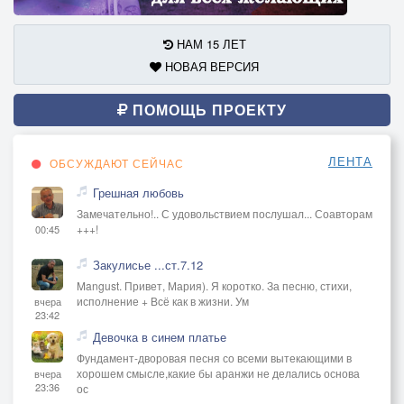
НАМ 15 ЛЕТ
НОВАЯ ВЕРСИЯ
ПОМОЩЬ ПРОЕКТУ
ЛЕНТА
ОБСУЖДАЮТ СЕЙЧАС
Грешная любовь
Замечательно!.. С удовольствием послушал... Соавторам
+++!
00:45
Закулисье ...ст.7.12
Mangust. Привет, Мария). Я коротко. За песню, стихи,
исполнение + Всё как в жизни. Ум
вчера
23:42
Девочка в синем платье
Фундамент-дворовая песня со всеми вытекающими в
хорошем смысле,какие бы аранжи не делались основа
вчера
23:36
ос