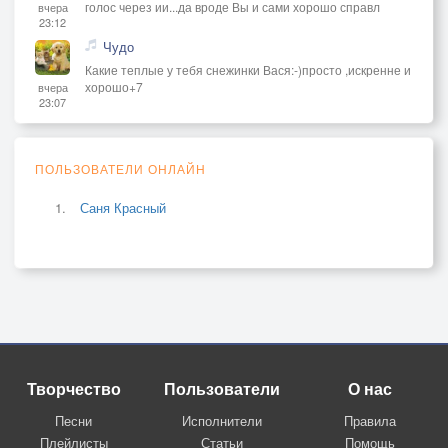
голос через ии...да вроде Вы и сами хорошо справл
вчера
23:12
Чудо
Какие теплые у тебя снежинки Вася:-)просто ,искренне и
хорошо+7
вчера
23:07
ПОЛЬЗОВАТЕЛИ ОНЛАЙН
Саня Красный
Творчество
Пользователи
О нас
Песни
Исполнители
Правила
Плейлисты
Статьи
Помощь