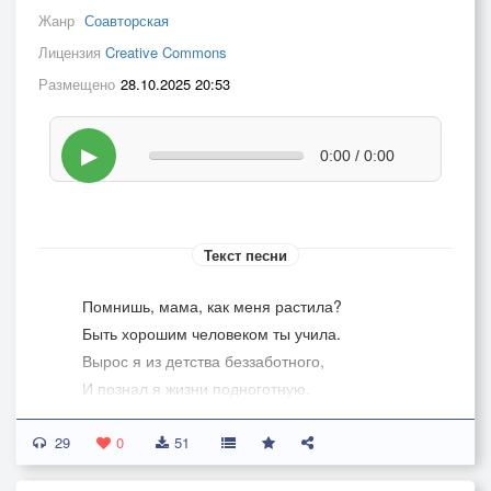
Жанр
Соавторская
Лицензия
Creative Commons
Размещено
28.10.2025 20:53
▶
0:00 / 0:00
Текст песни
Помнишь, мама, как меня растила?
Быть хорошим человеком ты учила.
Вырос я из детства беззаботного,
И познал я жизни подноготную.
29
Расскажи мне, мама, подскажи,
0
51
Как не утонуть во зле и лжи?