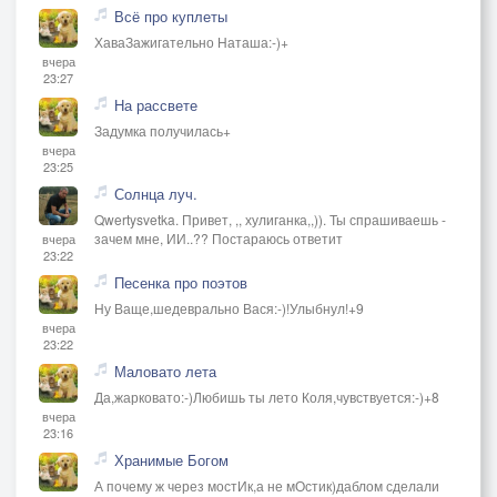
Всё про куплеты
ХаваЗажигательно Наташа:-)+
вчера
23:27
На рассвете
Задумка получилась+
вчера
23:25
Солнца луч.
Qwertysvetka. Привет, ,, хулиганка,,)). Ты спрашиваешь -
зачем мне, ИИ..?? Постараюсь ответит
вчера
23:22
Песенка про поэтов
Ну Ваще,шедеврально Вася:-)!Улыбнул!+9
вчера
23:22
Маловато лета
Да,жарковато:-)Любишь ты лето Коля,чувствуется:-)+8
вчера
23:16
Хранимые Богом
А почему ж через мостИк,а не мОстик)даблом сделали