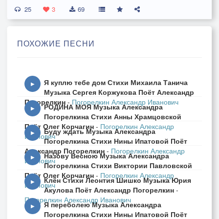
25
3
69
ПОХОЖИЕ ПЕСНИ
Я куплю тебе дом Стихи Михаила Танича
▶
Музыка Сергея Коржукова Поёт Александр
Погорелкин
-
Погорелкин Александр Иванович
РОДИНА МОЯ Музыка Александра
▶
Погорелкина Стихи Анны Храмцовской
Поёт Олег Корчагин
-
Погорелкин Александр
Буду ждать Музыка Александра
▶
Иванович
Погорелкина Стихи Нины Ипатовой Поёт
Александр Погорелкин
-
Погорелкин Александр
Назову Весною Музыка Александра
▶
Иванович
Погорелкина Стихи Виктории Павловской
Поёт Олег Корчагин
-
Погорелкин Александр
Клён Стихи Леонтия Шишко Музыка Юрия
▶
Иванович
Акулова Поёт Александр Погорелкин
-
Погорелкин Александр Иванович
Я переболею Музыка Александра
▶
Погорелкина Стихи Нины Ипатовой Поёт