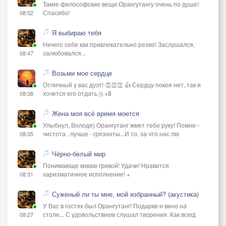
Такие философские вещи Орангутангу очень по душе!
Спасибо!
08:52
Я выбираю тебя
Ничего себе как привлекательно резво! Заслушался,
залюбовался...
08:47
Возьми мое сердце
Отличный у вас дуэт! 👏👏👏 👍 Сердцу покоя нет, так и
хочется его отдать )) +8
08:38
Жена моя всё время моется
Улыбнул, Володя) Орангутанг жмет тебе руку! Помни -
чистота , лучше - грязноты...И то, за что нас лю
08:35
Чёрно-белый мир
Понимающе киваю гривой! Удачи! Нравится
харизматичное исполнение! +
08:31
Суженый ли ты мне, мой избранный? (акустика)
У Вас в гостях был Орангутанг! Подарки и вино на
столе... С удовольствием слушал творения. Как всегд
08:27