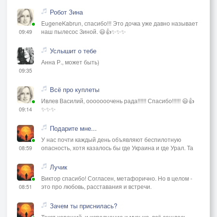
Робот Зина
EugeneKabrun, спасибо!!! Это дочка уже давно называет
наш пылесос Зиной. 😃👍✨✨✨
09:49
Услышит о тебе
Анна Р., может быть)
09:35
Всё про куплеты
Ивлев Василий, ооооооочень рада!!!!!! Спасибо!!!!!! 😃👍
✨✨✨
09:14
Подарите мне...
У нас почти каждый день объявляют беспилотную
опасность, хотя казалось бы где Украина и где Урал. Та
08:59
Лучик
Виктор спасибо! Согласен, метафорично. Но в целом -
это про любовь, расставания и встречи.
08:51
Зачем ты приснилась?
Текст хороший, и исполнение и музыка, всё сошлось.