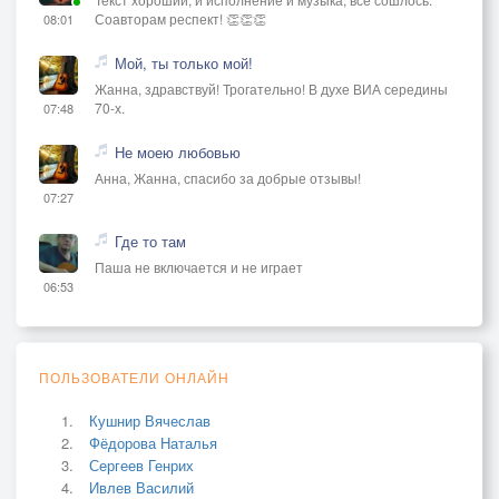
Соавторам респект! 👏👏👏
08:01
Мой, ты только мой!
Жанна, здравствуй! Трогательно! В духе ВИА середины
70-х.
07:48
Не моею любовью
Анна, Жанна, спасибо за добрые отзывы!
07:27
Где то там
Паша не включается и не играет
06:53
ПОЛЬЗОВАТЕЛИ ОНЛАЙН
Кушнир Вячеслав
Фёдорова Наталья
Сергеев Генрих
Ивлев Василий