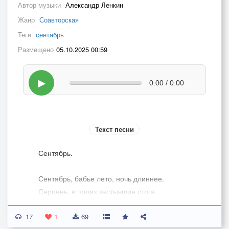
Автор музыки
Александр Ленкин
Жанр
Соавторская
Теги
сентябрь
Размещено
05.10.2025 00:59
▶
0:00 / 0:00
Текст песни
Сентябрь.
Сентябрь, бабье лето, ночь длиннее.
Серпень, в полях застывшие стога.
Руень, зверьё готовится к зимовке.
17
И Заревик, и ужё заморозки с утра.
1
69