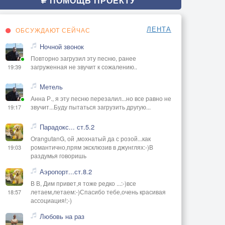
ПОМОЩЬ ПРОЕКТУ
ЛЕНТА
ОБСУЖДАЮТ СЕЙЧАС
Ночной звонок
Повторно загрузил эту песню, ранее
загруженная не звучит к сожалению..
19:39
Метель
Анна Р., я эту песню перезалил...но все равно не
звучит...Буду пытаться загрузить другую...
19:17
Парадокс... ст.5.2
OrangutanG, ой ,мохнатый да с розой...как
романтично,прям эксклюзив в джунглях:-)В
19:03
раздумья говоришь
Аэропорт...ст.8.2
В В, Дим привет,я тоже редко ...:-)все
летаем,летаем:-)Спасибо тебе,очень красивая
18:57
ассоциация!;-)
Любовь на раз