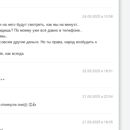
24.09.2025 в 10:58
 на него будут смотреть, как мы на менуэт..
видишь? По моему уже всё давно в телефоне..
мы..
 совсем другие деньги. Но ты права, народ возбудить к
е, как всегда
22.09.2025 в 18:01
+++
21.09.2025 в 23:54
откинули они))) 👏👍
21.09.2025 в 18:05
!..