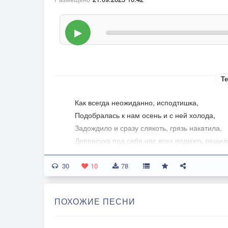
▶
Те
Как всегда неожиданно, исподтишка,
Подобралась к нам осень и с ней холода,
Задождило и сразу слякоть, грязь накатила,
Депресуха под себя нас всех подмять решил
30
Но у нас есть прививка, рок-н-ролльный задо
10
78
Мы, вспоминая лето, поём танцуем рок-н-рол
Лето, поём, танцуем рок-н-ролл
ПОХОЖИЕ ПЕСНИ
Лето погоди, не уходи,