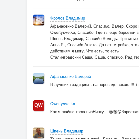
Фролов Владимир
Афанасенко Валерий, Спасибо, Валер. Скоро и
Qwertysvetka, Спасибо. Где ты ещё барсетки 
Шпень Владимир, Спасибо Володь. Привитые 
Анна Р., Спасибо Анюта. Да нет, стройка, это
действиям я могу. Что есть, то есть
Сталинградский Саша, Саша, спасибо. Рад теб
Афанасенко Валерий
В лучших традициях.. на перепаде веков..!!! )
Qwertysvetka
Как я люблю твою пиаНинку... 😍🥰😘барсетки 
Шпень Владимир
Точно, хорошая прививка!.. Бодрит... Владимир