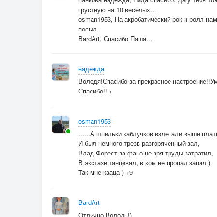
Разгоняем тоску, жжём сухую листву,
грустную на 10 весёлых...
Рок-н-ролльное лето хотим, гоним прочь тоск
osman1953, На акробатический рок-н-ролл на
посыл..
BardArt, Спасибо Паша...
надежда
Володя!Спасибо за прекрасное настроение!!Ум
Спасибо!!!+
osman1953
......А шпильки каблучков взлетали выше плат
И был немного трезв разгоряченный зал,
Влад Форест за фано не зря труды затратил,
В экстазе танцевал, в ком не пропал запал )
Так мне кааца ) +9
BardArt
Отлично Володь!)