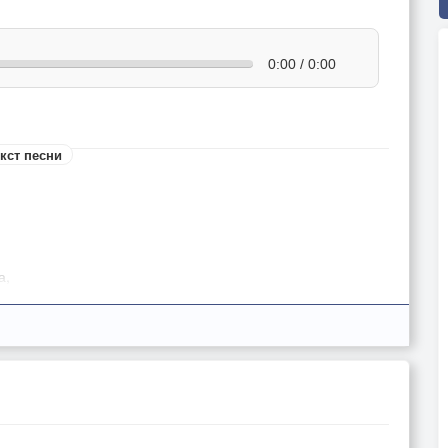
0:00 / 0:00
кст песни
а,
р,
л, Есть прививка и этот задор, вспоминаем