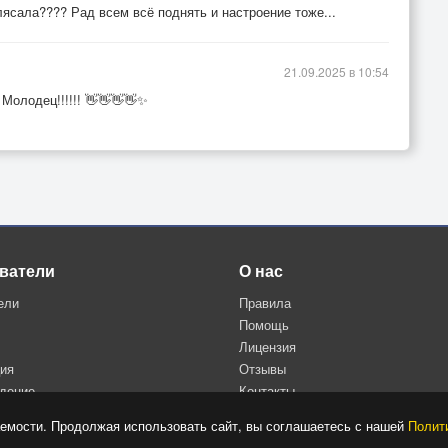
ясала???? Рад всем всё поднять и настроение тоже...
21.09.2025 в 10:54
 Молодец!!!!!! 👋👋👋👋✨
ватели
О нас
ели
Правила
Помощь
Лицензия
ция
Отзывы
дение
Контакты
Политика конфиденциальности
емости. Продолжая использовать сайт, вы соглашаетесь с нашей
Полит