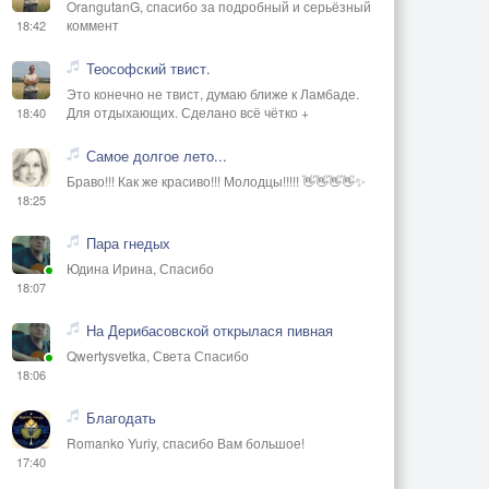
OrangutanG, спасибо за подробный и серьёзный
коммент
18:42
Теософский твист.
Это конечно не твист, думаю ближе к Ламбаде.
Для отдыхающих. Сделано всё чётко +
18:40
Самое долгое лето...
Браво!!! Как же красиво!!! Молодцы!!!!! 👋👋👋👋✨
18:25
Пара гнедых
Юдина Ирина, Спасибо
18:07
На Дерибасовской открылася пивная
Qwertysvetka, Света Спасибо
18:06
Благодать
Romanko Yuriy, спасибо Вам большое!
17:40