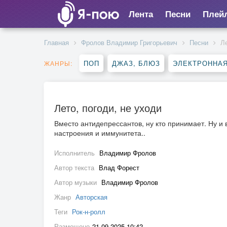
Лента
Песни
Плей
Главная
Фролов Владимир Григорьевич
Песни
Ле
ПОП
ДЖАЗ, БЛЮЗ
ЭЛЕКТРОННА
ЖАНРЫ:
Лето, погоди, не уходи
Вместо антидепрессантов, ну кто принимает. Ну и
настроения и иммунитета..
Исполнитель
Владимир Фролов
Автор текста
Влад Форест
Автор музыки
Владимир Фролов
Жанр
Авторская
Теги
Рок-н-ролл
Размещено
21.09.2025 10:42