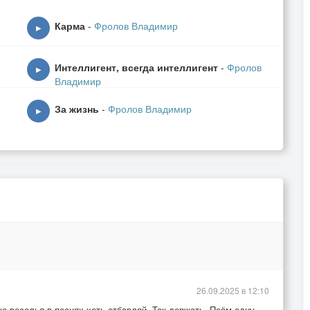
Карма
-
Фролов Владимир
▶
Интеллигент, всегда интеллигент
-
Фролов
▶
Владимир
За жизнь
-
Фролов Владимир
▶
аем отплясывать на лестничной клетке,
26.09.2025 в 12:10
же веселья в песнях хоть отбавляй. Так держать..Поём одну