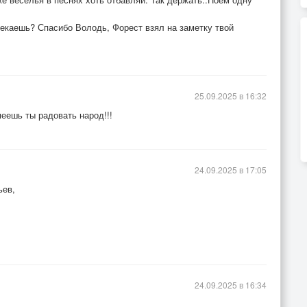
у..
мекаешь? Спасибо Володь, Форест взял на заметку твой
25.09.2025 в 16:32
еешь ты радовать народ!!!
24.09.2025 в 17:05
ьев,
24.09.2025 в 16:34