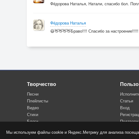
Фёдорова Наталья, Натали, спасибо бол. Попл
Фёдорова Наталья
😃👋👋👋👋Браво!!!! Спасибо за настроение!!!!!
Творчество
Пользо
Песни
Исполнит
Плейлисты
Статьи
Видео
Вход
Стихи
Регистра
Блоги
Подтверж
Мы используем файлы cookie и Яндекс.Метрику для анализа посеща