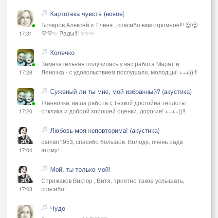
Картотека чувств (новое)
Бочаров Алексей и Елена , спасибо вам огромное!!! 😍😍
💛💛✨ Рады!!! ✨✨✨
17:31
Колечко
Замечательная получилась у вас работа Марат и
Леночка - с удовольствием послушали, молодцы! +++))!!!
17:28
Суженый ли ты мне, мой избранный? (акустика)
Жанночка, ваша работа с Тёзкой достойна теплоты
отклика и доброй хорошей оценки, дорогие! ++++))!!
17:20
Любовь моя неповторима! (акустика)
osman1953, спасибо большое, Володя, очень рада
этому!
17:04
Мой, ты только мой!
Стрижаков Виктор , Витя, приятно такое услышать,
спасибо!
17:03
Чудо