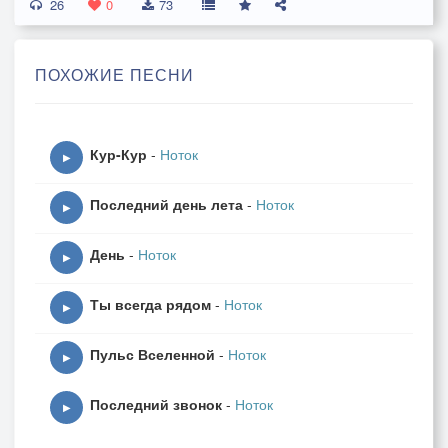
26
**Смех взрывает,**
0
73
Свет летит.
Сердце скачет,
ПОХОЖИЕ ПЕСНИ
Жизнь болит.
**Ночь растает,**
Кур-Кур
-
Ноток
Тишина.
▶
Мысли тонут,
Последний день лета
-
Ноток
Я — луна.
▶
День
-
Ноток
▶
Ты всегда рядом
-
Ноток
▶
Пульс Вселенной
-
Ноток
▶
Последний звонок
-
Ноток
▶