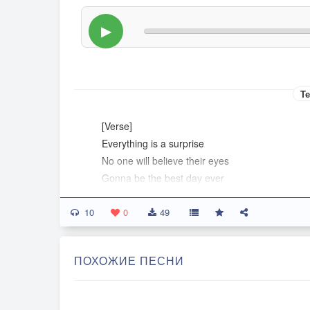
▶
Те
[Verse]
Everything is a surprise
No one will believe their eyes
Gonna be the best day ever
And I mean it now more than ever
10
0
49
[Verse]
And if you're lost don't let them see
ПОХОЖИЕ ПЕСНИ
And if you're scared don't talk to me
I think it's all so dumb and clever
So say you mean it now more than ever