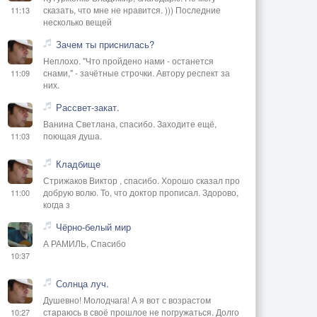
сказать, что мне не нравится. ))) Последние
11:13
несколько вещей
Зачем ты приснилась?
Неплохо. "Что пройдено нами - останется
снами," - зачётные строчки. Автору респект за
11:09
них.
Рассвет-закат.
Ванина Светлана, спасибо. Заходите ещё,
поющая душа.
11:03
Кладбище
Стрижаков Виктор , спасибо. Хорошо сказал про
добрую волю. То, что доктор прописал. Здорово,
11:00
когда з
Чёрно-белый мир
А РАМИЛЬ, Спасибо
10:37
Солнца луч.
Душевно! Молодчага! А я вот с возрастом
стараюсь в своё прошлое не погружаться. Долго
10:27