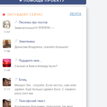
ПОМОЩЬ ПРОЕКТУ
ЛЕНТА
ОБСУЖДАЮТ СЕЙЧАС
Песенка про поэтов
Замечательно!!!!! 👋👋👋👋✨✨
11:57
Земляника
Денисова Владлена, спасибо большое!
11:56
Подарите мне...
Сколько ж Вам в блокаду было?
11:40
Блиц.
Михаил Энс , спасибо. Если честно, сам себя
удивил. Ещё больше удивил Suno. С первого
11:17
раза спел как
Теософский твист.
Кутурженко Владимир, благодарю. Не могу