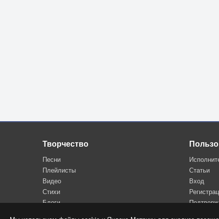
I was doin' fine until I met her
I was doin' fine until I met her
I was doin' fine until I met her
[Outro]
I was doin' fine until I met her
I was doin' fine until I met her
Творчество
Пользо
Песни
Исполнит
Плейлисты
Статьи
Видео
Вход
Стихи
Регистра
Блоги
Подтверж