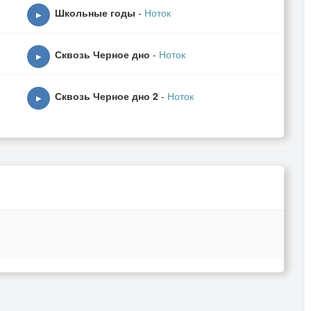
Школьные годы
-
Ноток
▶
Сквозь Черное дно
-
Ноток
▶
Сквозь Черное дно 2
-
Ноток
▶
tion
t me