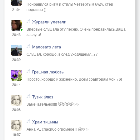
Понравился ритм и стиль! Четвертым буду, стёр
подошвы ))
21:04
Журавли улетели
Впервые слушала эту песню. Очень понравилась.Ваша
заслуга!
20:43
Маловато лета
Слушал, хорошо, в след уходящему...+7
20:39
Грешная любовь
Просто, хорошо и жизненно. Всем соавторам мой +6!
20:14
Тузик блюз
Замечательно!!!!! 👋👋👋👋✨✨
20:08
Храм тишины
Анна Р., спасибо огромное!!! 🤗💛✨
19:57