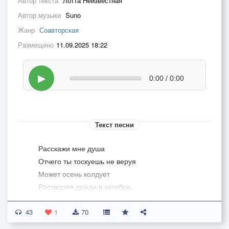
Автор текста
Лотта Неизвестная
Автор музыки
Suno
Жанр
Соавторская
Размещено
11.09.2025 18:22
▶
0:00 / 0:00
Текст песни
­Расскажи мне душа
Отчего ты тоскуешь не веруя
Может осень колдует
Растворяя дожди в октябре.
Расскажи мне любовь
43
Отчего ты грустишь над потерями.
1
70
Может быть потому,