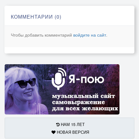
Расскажи, как мне жить?
КОММЕНТАРИИ (0)
Моя нежная фея, красивая…
Как поверить в любовь,
Чтобы добавить комментарий
войдите на сайт
.
Когда льют проливные дожди.
Прячет письма туман
И надежда тоскует бессильная.
Может быть хоть во снах
Нам с тобою опять по пути…
НАМ 15 ЛЕТ
НОВАЯ ВЕРСИЯ