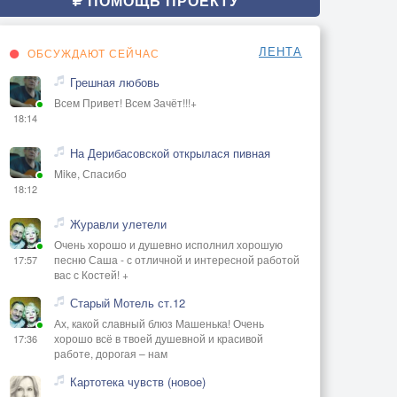
ПОМОЩЬ ПРОЕКТУ
ЛЕНТА
ОБСУЖДАЮТ СЕЙЧАС
Грешная любовь
Всем Привет! Всем Зачёт!!!+
18:14
На Дерибасовской открылася пивная
Mike, Спасибо
18:12
Журавли улетели
Очень хорошо и душевно исполнил хорошую
песню Саша - с отличной и интересной работой
17:57
вас с Костей! +
Старый Мотель ст.12
Ах, какой славный блюз Машенька! Очень
хорошо всё в твоей душевной и красивой
17:36
работе, дорогая – нам
Картотека чувств (новое)