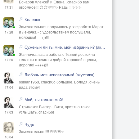
Бочаров Алексей и Елена , спасибо вам
огромное!!! 😍😍💛💛✨ Рады!!! ✨✨✨
17:31
Колечко
Замечательная получилась у вас работа Марат
и Леночка - с удовольствием послушали,
17:28
молодцы! +++))!!!
Суженый ли ты мне, мой избранный? (акустика)
Жанночка, ваша работа с Тёзкой достойна
теплоты отклика и доброй хорошей оценки,
17:20
дорогие! ++++))!!
Любовь моя неповторима! (акустика)
osman1953, спасибо большое, Володя, очень
рада этому!
17:04
Мой, ты только мой!
Стрижаков Виктор , Витя, приятно такое
услышать, спасибо!
17:03
Чудо
Замечательно!!!!! 👋👋👋✨
16:04