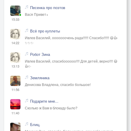
Песенка про поэтов
Вася Привет+
15:33
Всё про куплеты
Ивлев Василий, ооооооочень рада!!!!!! Спасибо!!!!!! 😃👍
✨✨✨
14:22
Робот Зина
Ивлев Василий, спасибоооооо!!!! Для детей, верно!!!! 😃
👍✨
13:13
Земляника
Денисова Владлена, спасибо большое!
11:56
Подарите мне...
Сколько ж Вам в блокаду было?
11:40
Блиц.