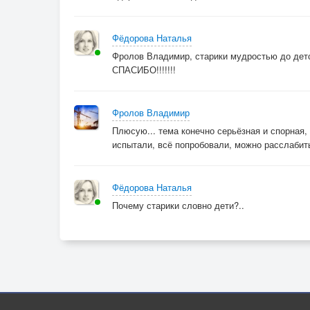
Почему старики словно дети?
Фёдорова Наталья
Фролов Владимир, старики мудростью до дет
Снова ищут в мечтах небосвод.
СПАСИБО!!!!!!!
Их улыбка
Фролов Владимир
Как солнце
Плюсую... тема конечно серьёзная и спорная,
испытали, всё попробовали, можно расслабит
Согреет.
Фёдорова Наталья
Словно жизнь их к истокам ведёт.
Почему старики словно дети?..
Светлый рассвет...
Он зовёт за собой.