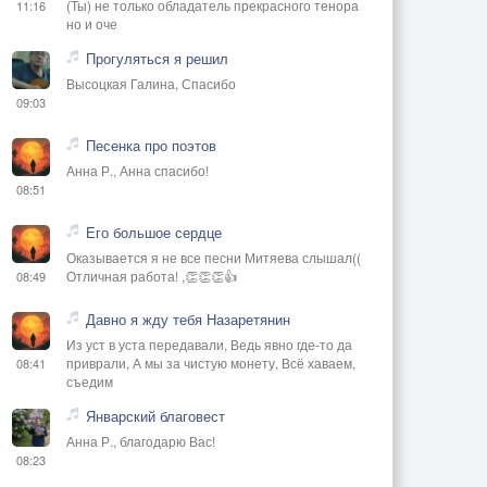
(Ты) не только обладатель прекрасного тенора
11:16
но и оче
Прогуляться я решил
Высоцкая Галина, Спасибо
09:03
Песенка про поэтов
Анна Р., Анна спасибо!
08:51
Его большое сердце
Оказывается я не все песни Митяева слышал((
Отличная работа! ,👏👏👏👍
08:49
Давно я жду тебя Назаретянин
Из уст в уста передавали, Ведь явно где-то да
приврали, А мы за чистую монету, Всё хаваем,
08:41
съедим
Январский благовест
Анна Р., благодарю Вас!
08:23