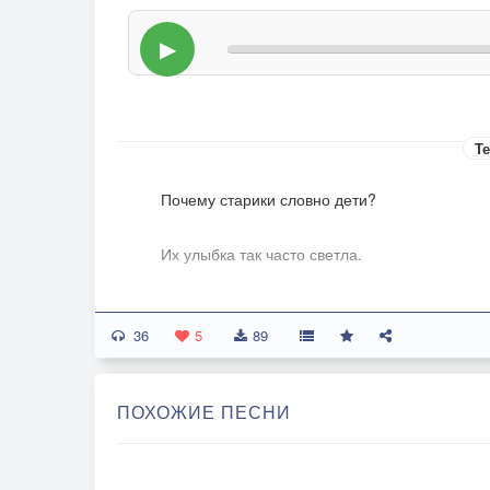
▶
Те
Почему старики словно дети?
Их улыбка так часто светла.
Нет счастливей ребят на планете,
36
5
89
Жизнь которых надеждой полна.
ПОХОЖИЕ ПЕСНИ
Просто мудростью к детству вернулись,