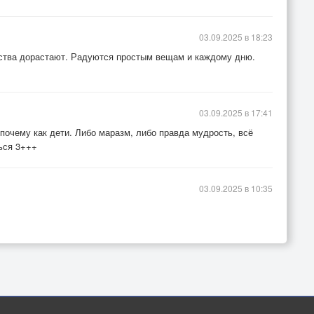
03.09.2025 в 18:23
ства дорастают. Радуются простым вещам и каждому дню.
03.09.2025 в 17:41
 почему как дети. Либо маразм, либо правда мудрость, всё
ься 3+++
03.09.2025 в 10:35