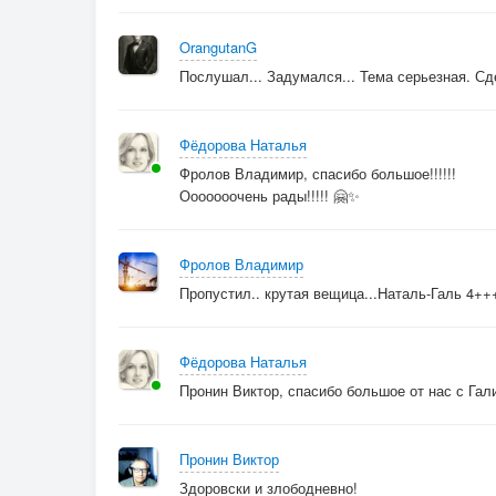
Как тяжелый груз,
OrangutanG
Послушал... Задумался... Тема серьезная. Сд
Я к детству вернусь.
Фёдорова Наталья
Я к детству вернусь.
Фролов Владимир, спасибо большое!!!!!!
Ооооооочень рады!!!!! 🤗✨
Им не нужно богатство и слава,
Фролов Владимир
Пропустил.. крутая вещица...Наталь-Галь 4++
Только солнце в оконной тиши.
Фёдорова Наталья
В этом кроется жизни забава –
Пронин Виктор, спасибо большое от нас с Галин
Чистый, искренний праздник души.
Пронин Виктор
Здоровски и злободневно!