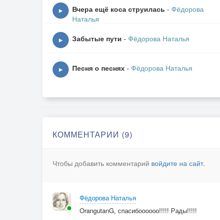
Вчера ещё коса струилась
-
Фёдорова
▶
Скинув тяжесть прожитых лет.
Наталья
Забытые пути
-
Фёдорова Наталья
Словно утром с зарёю проснулись,
▶
Чтоб увидеть чарующий свет.
Песня о песнях
-
Фёдорова Наталья
▶
Светлый рассвет...
КОММЕНТАРИИ (9)
Он зовёт за собой.
Чтобы добавить комментарий
войдите на сайт
.
Там
Где надежда играет с судьбой.
Фёдорова Наталья
OrangutanG, спасибоооооо!!!!! Рады!!!!!
Скинув года,