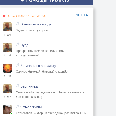
ПОМОЩЬ ПРОЕКТУ
ЛЕНТА
ОБСУЖДАЮТ СЕЙЧАС
Возьми мое сердце
Задуэтились...) Хорошо!..
11:50
Чудо
Прекрасная песня! Василий, мои
аплодисменты!..+++
11:46
Катилась по асфальту
Саллас Николай, Николай спасибо!
11:33
Земляника
Qwertysvetka, ну, где-то так... Точно не помню -
давно это было...)
11:17
Смысл жизни.
Стрижаков Виктор , в очередной раз поклон. Вы