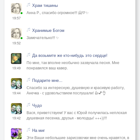
Храм тишины
Воспоминаний кутерьма.
Анна Р., спасибо огромное!!! 🤗💛✨
И в ванну бриться и купаться.
19:57
Вновь несусветная тоска.
Хранимые Богом
Мне б только вечера дождаться.
Замечательно!!! ✨
19:52
Да возьмите же кто-нибудь это сердце!
По мне, так вполне необычно зазвучала песня. Мне
понравился ваш кавер.
19:49
Подарите мне...
Спасибо за интересную, душевную и красивую работу,
Анечка - с удовольствием послушали! 👍💕👌
19:44
Чудо
Вася, приветствуем! У вас с Юрой получилась неплохая
душевная песенка, друзья - молодцы! +++))!!!
19:42
На миг
Эти Ваши небольшие зарисовочки мне очень нравятся, в