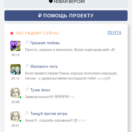
НОВАЯ ВЕРСИЯ
Постель и смятая подушка.
И в холодильнике сто грамм.
ПОМОЩЬ ПРОЕКТУ
На утро спрятана чекушка.
ЛЕНТА
ОБСУЖДАЮТ СЕЙЧАС
Рассвет, свет бьющий по глазам.
Грешная любовь
Сквозь не задёрнутые шторы.
Просто, хорошо и жизненно. Всем соавторам мой +6!
И я к трясущимся губам.
20:14
Преподнесу стакан позора.
Гуляет ветер в голове.
Маловато лета
Он веселится, озорует.
Коля приветствуем! Очень хорошо исполнил хорошую
песню - с удовольствием послушали тебя! ++++))!!!
20:12
Налью-ка я, ещё, сто грамм.
Боюсь, что менингит надует.
Тузик блюз
Замечательно!!!!! 👋👋👋👋✨✨
20:08
И снова рюмка до краёв.
Об уваженье рассужденья.
Танцуй против ветра
И женских глаз, прекрасный взгляд.
Анна Р., спасибо огромное!!! 😍✨✨✨
В чужой постели пробужденье
20:01