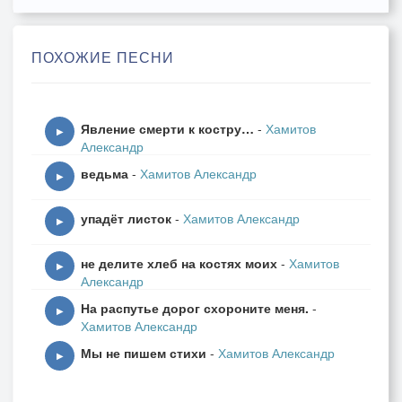
Где смех и водка рекой льётся.
И за столом прекрасных дам.
ПОХОЖИЕ ПЕСНИ
Я верю, место мне найдётся.
Гуляет ветер в голове.
Явление смерти к костру…
-
Хамитов
Он веселится, озорует.
▶
Александр
Налью-ка я, ещё, сто грамм.
ведьма
-
Хамитов Александр
Боюсь, что менингит надует.
▶
упадёт листок
-
Хамитов Александр
И снова рюмка до краёв.
▶
Об уваженье рассужденья.
не делите хлеб на костях моих
-
Хамитов
И женских глаз, прекрасный взгляд.
▶
Александр
В чужой постели пробужденье.
На распутье дорог схороните меня.
-
▶
Хамитов Александр
И каруселью беготня.
Мы не пишем стихи
-
Хамитов Александр
И словно слайды вспоминания.
▶
Куда зачем и что нельзя.
Провалы в памяти, в сознанье.