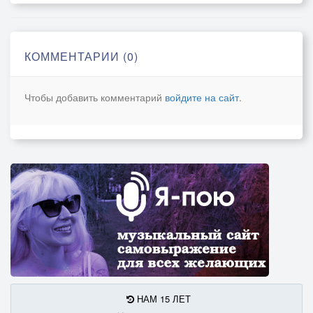
И женский вид с испугом взгляд.
И чья то морда, с бородою.
КОММЕНТАРИИ (0)
Летящий на меня кулак.
И кто-то под моей ногою.
Чтобы добавить комментарий
войдите на сайт
.
Гуляет ветер в голове.
Он веселится, озорует.
Налью-ка я, ещё, сто грамм.
Боюсь, что менингит надует.
И снова рюмка до краёв.
Об уваженье рассужденья.
И женских глаз, прекрасный взгляд.
В чужой постели пробужденье
НАМ 15 ЛЕТ
Такси, и долгий путь домой.