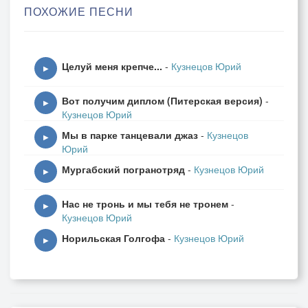
ПОХОЖИЕ ПЕСНИ
Он хранит меня в самый трудный час.
Жжёт ступни песок, солнце жар струит,
Целуй меня крепче...
-
Кузнецов Юрий
Жажда сушит рот и душа болит.
▶
Но влечёт вперёд в сонме тихих нот
Вот получим диплом (Питерская версия)
-
Кто возжёг огонь среди тьмы невзгод.
▶
Кузнецов Юрий
Мы в парке танцевали джаз
-
Кузнецов
Был велик соблазн повернуть назад,
▶
Юрий
Где покой и сон лил тенистый сад.
Мургабский погранотряд
-
Кузнецов Юрий
Только всё сильней с каждым новым днём
▶
Неземной огонь грел своим теплом.
Нас не тронь и мы тебя не тронем
-
▶
Кузнецов Юрий
И однажды луч осветил мой взор,
Норильская Голгофа
-
Кузнецов Юрий
И взвилась душа в голубой простор,
▶
И раздался голос, близкий и родной:
"Поднимись, идущий, ты пришёл домой".
Небеса разверзлись, вздрогнула земля,