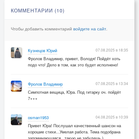
И полоской света вспыхнула заря.
КОММЕНТАРИИ (10)
Между тьмой и светом, между "да" и "нет"
В шёпоте созвездий воссиял рассвет!
Чтобы добавить комментарий
войдите на сайт
.
Был дорогой к свету весь мой долгий путь,
Понял я, что время вспять не повернуть.
07.08.2025 в 18:35
Кузнецов Юрий
На вопрос колючий я нашёл ответ:
Фролов Владимир, привет, Володя! Пойдёт хоть
Тот, кто не сдаётся, обретает свет!
подо что! Дело в том, как это будет исполнено!
07.08.2025 в 13:34
Фролов Владимир
Источник: https://poembook.ru/poem/3291965
Симпотная вещица, Юра. Под гитарку оч. пойдёт
7+++
04.08.2025 в 10:39
osman1953
Привет Юра! Послушал качественный шансон на
хорошие стихи...Умелая работа. Тема подобрана
запоминающаяся...такую не забудешь )