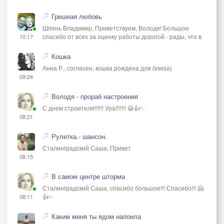
Грешная любовь
Шпень Владимир, Приветствуем, Володя! Большое
спасибо от всех за оценку работы дорогой - рады, что в
10:17
Кошка
Анна Р., согласен, кошка рождена для блюза)
09:24
Володя - прораб настроения
С днем строителя!!!!!! Ура!!!!!!! 😃👍✨
08:21
Рулетка.- шансон.
Сталинградский Саша, Привет
08:15
В самом центре шторма
Сталинградский Саша, спасибо большое!!! Спасибо!!! 🤗
👍✨
08:11
Каким меня ты ядом напоила