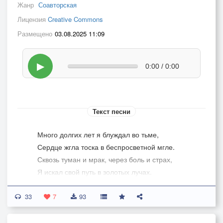
Жанр
Соавторская
Лицензия
Creative Commons
Размещено
03.08.2025 11:09
▶
0:00 / 0:00
Текст песни
Много долгих лет я блуждал во тьме,
Сердце жгла тоска в беспросветной мгле.
Сквозь туман и мрак, через боль и страх,
Я искал свой путь в золотых лучах.
33
Сколько раз, упав, поднимался вновь,
7
93
Сколько раз терял веру и любовь.
Но незримый свет в сердце не угас,