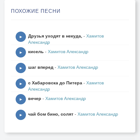
Ты для меня дурманней, чем наркотик.
ПОХОЖИЕ ПЕСНИ
Ты для меня пьянее чем вино.
Без слов любви, все женщины стареют.
Друзья уходят в некуда,
-
Хамитов
И чтоб была ты вечно молодой.
▶
Александр
Пусть эликсиром сердце тебе греет,
кисель
-
Хамитов Александр
моя любовь и жизнь радом с тобой.
▶
шаг вперед
-
Хамитов Александр
▶
с Хабаровска до Питера
-
Хамитов
▶
Александр
вечер
-
Хамитов Александр
▶
чай бом бино, солят
-
Хамитов Александр
▶