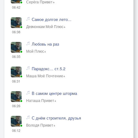
Серёга Привет+
06:42
Самое долгое лето...
Девчонкам Мой Плюс+
06:38
Любовь на раз
Мой Плюс+
06:35
Парадокс... ст.5.2
Маша Моё Почтение+
06:31
В самом центре шторма
Наташа Привет+
06:26
С днём строителя, друзья
Володя Привет+
06:12