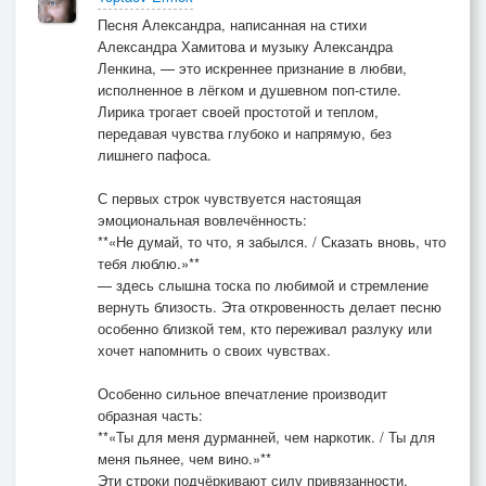
Песня Александра, написанная на стихи
Александра Хамитова и музыку Александра
Ленкина, — это искреннее признание в любви,
исполненное в лёгком и душевном поп-стиле.
Лирика трогает своей простотой и теплом,
передавая чувства глубоко и напрямую, без
лишнего пафоса.
С первых строк чувствуется настоящая
эмоциональная вовлечённость:
**«Не думай, то что, я забылся. / Сказать вновь, что
тебя люблю.»**
— здесь слышна тоска по любимой и стремление
вернуть близость. Эта откровенность делает песню
особенно близкой тем, кто переживал разлуку или
хочет напомнить о своих чувствах.
Особенно сильное впечатление производит
образная часть:
**«Ты для меня дурманней, чем наркотик. / Ты для
меня пьянее, чем вино.»**
Эти строки подчёркивают силу привязанности,