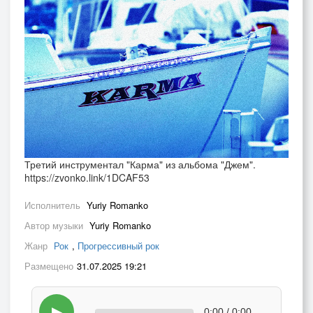
Третий инструментал "Карма" из альбома "Джем".
https://zvonko.link/1DCAF53
Исполнитель
Yuriy Romanko
Автор музыки
Yuriy Romanko
Жанр
Рок
,
Прогрессивный рок
Размещено
31.07.2025 19:21
▶
0:00 / 0:00