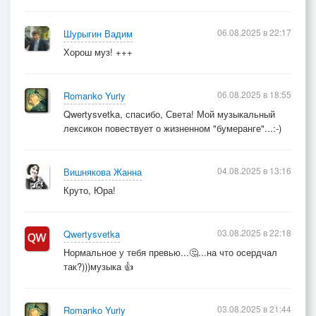
06.08.2025 в 22:17
Шурыгин Вадим
Хорош муз! +++
06.08.2025 в 18:55
Romanko Yuriy
Qwertysvetka, спасибо, Света! Мой музыкальный
лексикон повествует о жизненном "бумеранге"...:-)
04.08.2025 в 13:16
Вишнякова Жанна
Круто, Юра!
03.08.2025 в 22:18
Qwertysvetka
Нормальное у тебя превью...🤔...на что осердчал
так?)))музыка 👍
03.08.2025 в 21:44
Romanko Yuriy