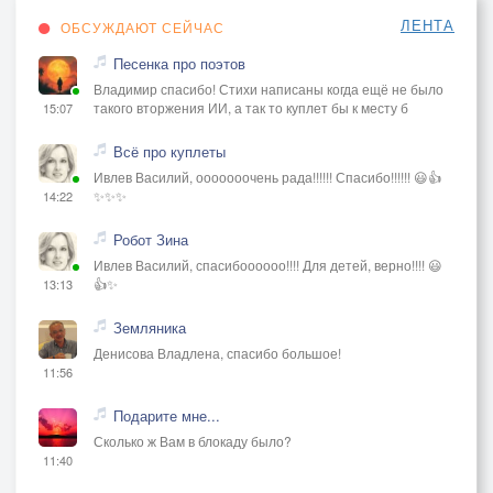
ЛЕНТА
ОБСУЖДАЮТ СЕЙЧАС
Песенка про поэтов
Владимир спасибо! Стихи написаны когда ещё не было
такого вторжения ИИ, а так то куплет бы к месту б
15:07
Всё про куплеты
Ивлев Василий, ооооооочень рада!!!!!! Спасибо!!!!!! 😃👍
✨✨✨
14:22
Робот Зина
Ивлев Василий, спасибоооооо!!!! Для детей, верно!!!! 😃
👍✨
13:13
Земляника
Денисова Владлена, спасибо большое!
11:56
Подарите мне...
Сколько ж Вам в блокаду было?
11:40