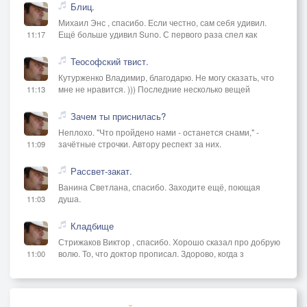
Блиц.
Михаил Энс , спасибо. Если честно, сам себя удивил.
Ещё больше удивил Suno. С первого раза спел как
11:17
Теософский твист.
Кутурженко Владимир, благодарю. Не могу сказать, что
мне не нравится. ))) Последние несколько вещей
11:13
Зачем ты приснилась?
Неплохо. "Что пройдено нами - останется снами," -
зачётные строчки. Автору респект за них.
11:09
Рассвет-закат.
Ванина Светлана, спасибо. Заходите ещё, поющая
душа.
11:03
Кладбище
Стрижаков Виктор , спасибо. Хорошо сказал про добрую
волю. То, что доктор прописал. Здорово, когда з
11:00