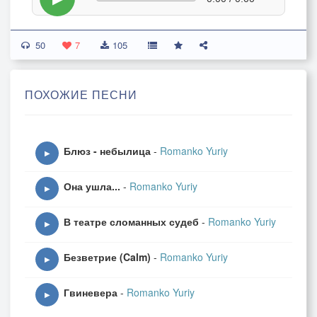
50
7
105
ПОХОЖИЕ ПЕСНИ
Блюз - небылица
-
Romanko Yuriy
▶
Она ушла...
-
Romanko Yuriy
▶
В театре сломанных судеб
-
Romanko Yuriy
▶
Безветрие (Calm)
-
Romanko Yuriy
▶
Гвиневера
-
Romanko Yuriy
▶