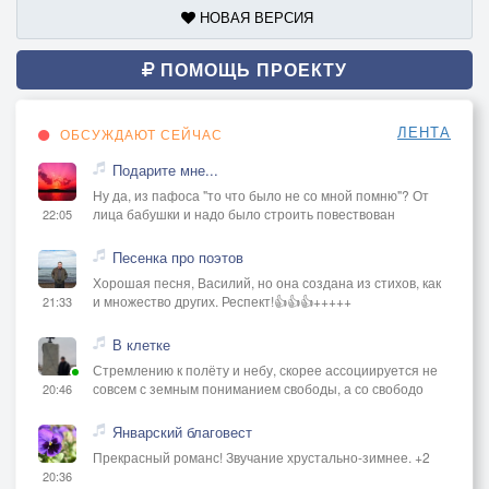
НОВАЯ ВЕРСИЯ
ПОМОЩЬ ПРОЕКТУ
ЛЕНТА
ОБСУЖДАЮТ СЕЙЧАС
Подарите мне...
Ну да, из пафоса "то что было не со мной помню"? От
лица бабушки и надо было строить повествован
22:05
Песенка про поэтов
Хорошая песня, Василий, но она создана из стихов, как
и множество других. Респект!👍👍👍+++++
21:33
В клетке
Стремлению к полёту и небу, скорее ассоциируется не
совсем с земным пониманием свободы, а со свободо
20:46
Январский благовест
Прекрасный романс! Звучание хрустально-зимнее. +2
20:36