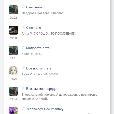
Сыновьям
Фёдорова Наталья, Спасибо
20:22
Cinematic
Анна Р., ХОРОШО,ЧТО ПОСЛУШАЛИ!
19:38
Маловато лета
Коля Привет+
19:31
Всё про куплеты
Анна Р., спасибо!!! 🌸🌸🌸
19:26
Возьми мое сердце
Вчера со мной поокала А деторождение поднимать
значит с Серёгой+
19:24
Technology Documentary