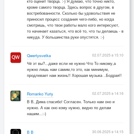
кто оценит творца. :-) Я думаю, что точно никто,
кроме самого творца. Здесь вопрос в другом, в
востребованности. Сколько бы удовольствия не
приносил процесс создания чего-либо, но когда
смотришь, что твои работы мало кого интересуют,
то начинает казаться, что всё то, что ты делаешь - в
никуда. У большинства руки опустятся. :-)
02.07.2025 в 15:10
Qwertysvetka
Чё эт вы?...даже если не нужно Что То никому,а
нужно лишь нам самим,то это, как минимум,
продлевает нам жизнь!! Хорошая музыка ..Бодрая!!
02.07.2025 в 14:16
Romanko Yuriy
В В, Дима спасибо! Согласен. Только нам оно и
нужно. А как оно кому нужно, видно по делам
нашим...:-)
30.06.2025 в 14:15
В В