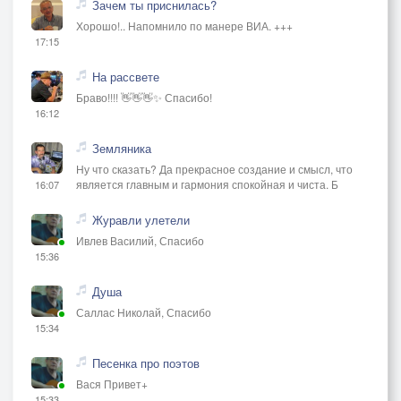
Зачем ты приснилась?
Хорошо!.. Напомнило по манере ВИА. +++
17:15
На рассвете
Браво!!!! 👋👋👋✨ Спасибо!
16:12
Земляника
Ну что сказать? Да прекрасное создание и смысл, что
является главным и гармония спокойная и чиста. Б
16:07
Журавли улетели
Ивлев Василий, Спасибо
15:36
Душа
Саллас Николай, Спасибо
15:34
Песенка про поэтов
Вася Привет+
15:33