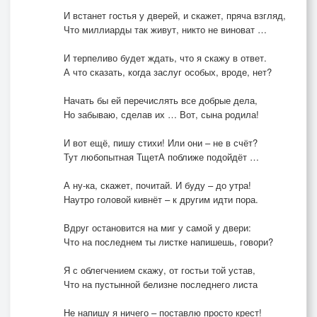
И встанет гостья у дверей, и скажет, пряча взгляд,
Что миллиарды так живут, никто не виноват …
И терпеливо будет ждать, что я скажу в ответ.
А что сказать, когда заслуг особых, вроде, нет?
Начать бы ей перечислять все добрые дела,
Но забываю, сделав их … Вот, сына родила!
И вот ещё, пишу стихи! Или они – не в счёт?
Тут любопытная ТщетА поближе подойдёт …
А ну-ка, скажет, почитай. И буду – до утра!
Наутро головой кивнёт – к другим идти пора.
Вдруг остановится на миг у самой у двери:
Что на последнем ты листке напишешь, говори?
Я с облегчением скажу, от гостьи той устав,
Что на пустынной белизне последнего листа
Не напишу я ничего – поставлю просто крест!