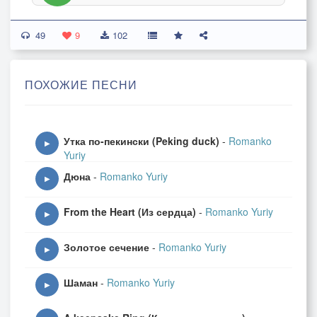
49
9
102
ПОХОЖИЕ ПЕСНИ
Утка по-пекински (Peking duck)
-
Romanko
▶
Yuriy
Дюна
-
Romanko Yuriy
▶
From the Heart (Из сердца)
-
Romanko Yuriy
▶
Золотое сечение
-
Romanko Yuriy
▶
Шаман
-
Romanko Yuriy
▶