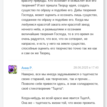
красоту природы. Кто осознает и осмыслит все его
творения? И вот пришла Творцу идея, создать
существо по образу и подобию его. Дабы творения
Господа, может оценить и осознать лишь существо,
созданное по образу и подобию его. Когда мы
любуемся красотой заката или красотой звезд
ночного неба, и размышляем и осознаем
величайшие творения Господа, то в это время он
очень радуется, что все, что он сотворил, не
напрасно, и есть у него на земле существо,
способные оценить его творчество точно так же как
и сам он же Творец.
28.06.2025 в 17:40
Анна Р.
Наверно, все мы иногда задумываемся о тщетности
своих стараний, как творческих, так и прочих...
Позволю себе привести здесь, в знак солидарности,
своё стихотворение "Тщета":
Когда-нибудь во всей красе мне явится ТщетА,
Она же – тщетность жизни той, что мною прожита.