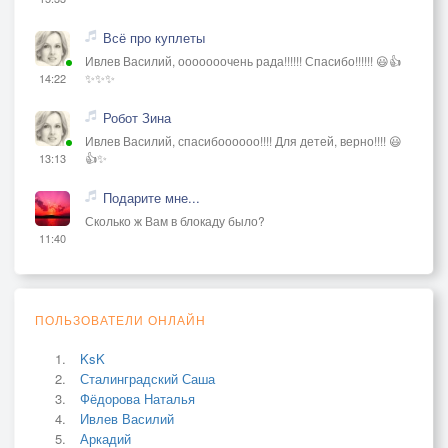
Всё про куплеты
Ивлев Василий, ооооооочень рада!!!!!! Спасибо!!!!!! 😃👍
✨✨✨
14:22
Робот Зина
Ивлев Василий, спасибоооооо!!!! Для детей, верно!!!! 😃
👍✨
13:13
Подарите мне...
Сколько ж Вам в блокаду было?
11:40
ПОЛЬЗОВАТЕЛИ ОНЛАЙН
KsK
Сталинградский Саша
Фёдорова Наталья
Ивлев Василий
Аркадий