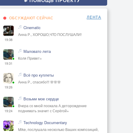
ПОМОЩЬ ПРОЕКТУ
ЛЕНТА
ОБСУЖДАЮТ СЕЙЧАС
Cinematic
Анна Р., ХОРОШО,ЧТО ПОСЛУШАЛИ!
19:38
Маловато лета
Коля Привет+
19:31
Всё про куплеты
Анна Р., спасибо!!! 🌸🌸🌸
19:26
Возьми мое сердце
Вчера со мной поокала А деторождение
поднимать значит с Серёгой+
19:24
Technology Documentary
Mike, послушала несколько Ваших композиций,