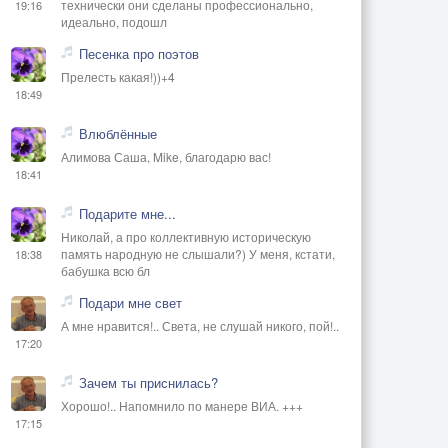
технически они сделаны профессионально,
19:16
идеально, подошл
Песенка про поэтов
Прелесть какая!))+4
18:49
Влюблённые
Алимова Саша, Mike, благодарю вас!
18:41
Подарите мне...
Николай, а про коллективную историческую
память народную не слышали?) У меня, кстати,
18:38
бабушка всю бл
Подари мне свет
А мне нравится!.. Света, не слушай никого, пой!..
17:20
Зачем ты приснилась?
Хорошо!.. Напомнило по манере ВИА. +++
17:15