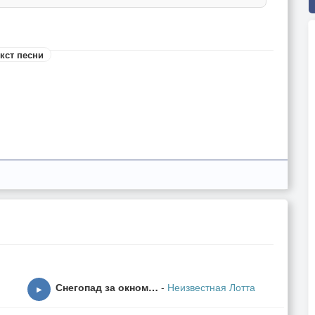
кст песни
ночи
Снегопад за окном…
-
Неизвестная Лотта
▶