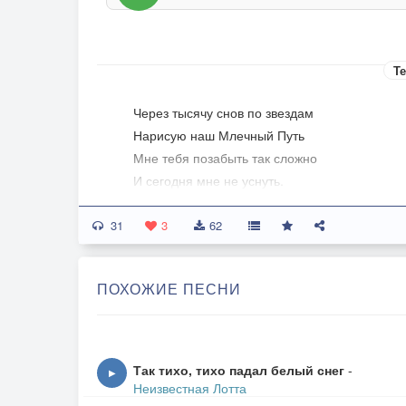
Те
Через тысячу снов по звездам
Нарисую наш Млечный Путь
Мне тебя позабыть так сложно
И сегодня мне не уснуть.
31
Мне приснилось, что ты мне нужен
3
62
Что с тобою нам по-пути
Что, быть может ты станешь мужем
ПОХОЖИЕ ПЕСНИ
Ты за все дорогой прости..
Припев:
Млечный Путь, Млечный Путь и в бессонной 
Так тихо, тихо падал белый снег
-
▶
Город снова во тьме утонет
Неизвестная Лотта