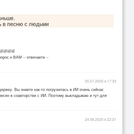
аньше.
ь в песню с людьми
🤣🤣🤣🤣
прос к ВАМ -- отвечаете --
05.07.2025 в 17:33
держку. Вы знаете как-то погрузилась в ИИ очень сейчас
песен в соавторстве с ИИ. Поэтому выкладываю и тут для
24.06.2025 в 22:31