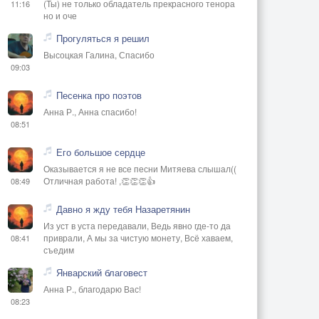
(Ты) не только обладатель прекрасного тенора
11:16
но и оче
Прогуляться я решил
Высоцкая Галина, Спасибо
09:03
Песенка про поэтов
Анна Р., Анна спасибо!
08:51
Его большое сердце
Оказывается я не все песни Митяева слышал((
Отличная работа! ,👏👏👏👍
08:49
Давно я жду тебя Назаретянин
Из уст в уста передавали, Ведь явно где-то да
приврали, А мы за чистую монету, Всё хаваем,
08:41
съедим
Январский благовест
Анна Р., благодарю Вас!
08:23