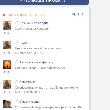
ПОМОЩЬ ПРОЕКТУ
ЛЕНТА
ОБСУЖДАЮТ СЕЙЧАС
Возьми мое сердце
Задуэтились...) Хорошо!..
11:50
Чудо
Прекрасная песня! Василий, мои
аплодисменты!..+++
11:46
Катилась по асфальту
Саллас Николай, Николай спасибо!
11:33
Земляника
Qwertysvetka, ну, где-то так... Точно не помню -
давно это было...)
11:17
Смысл жизни.
Стрижаков Виктор , в очередной раз поклон. Вы