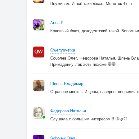
Поужинал. И всё таки джаз.. Молоток 4+++
Анна Р.
Красивый блюз, декадентский такой. Вспомнило
Qwertysvetka
Соболев Олег, Фёдорова Наталья, Шпень Влад
Примадонну..так хоть похоже 🤭🤭
Шпень Владимир
Странное меню!.. И цены, наверно, неприличны
Фёдорова Наталья
Слушала с большим интересом!!! 🌸🌿🤍
Sobolew Oleg