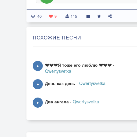
40
9
115
ПОХОЖИЕ ПЕСНИ
💔💔💔Я тоже его люблю 💔💔💔
-
▶
Qwertysvetka
День как день
-
Qwertysvetka
▶
Два ангела
-
Qwertysvetka
▶