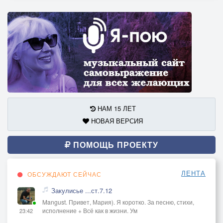
Но эти слёзы
Как вечный капкан
С ними остаться готова
Одна
Хрустальные слёзы
В них отражён свет
Мир разлетается
НАМ 15 ЛЕТ
А спасенья нет
НОВАЯ ВЕРСИЯ
Твоя любовь - ледяной
обман
ПОМОЩЬ ПРОЕКТУ
И всё
Что осталось - лишь пустой туман
ЛЕНТА
ОБСУЖДАЮТ СЕЙЧАС
Хрустальные слёзы
Закулисье ...ст.7.12
Горький хрусталь
Mangust. Привет, Мария). Я коротко. За песню, стихи,
Моё отражение терзает печаль
исполнение + Всё как в жизни. Ум
23:42
Слова твои жгут