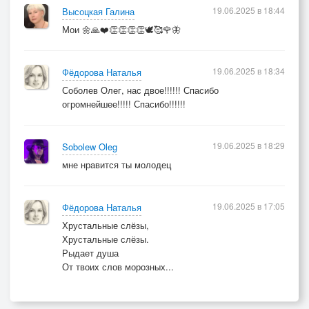
Твои слова
19.06.2025 в 18:44
Высоцкая Галина
Это зимний закат
Мои 🌼🙏❤️👏👏👏👏🕊️🥰🌹🦋
Пронзают сердце
Хоть не видны
19.06.2025 в 18:34
Фёдорова Наталья
Соболев Олег, нас двое!!!!!! Спасибо
Хрустальные слёзы
огромнейшее!!!!! Спасибо!!!!!!
Падают вниз
Меняются чувства
19.06.2025 в 18:29
Sobolew Oleg
Ударом в каприз
мне нравится ты молодец
Моя любовь замерзает во льду
От слов
Что скрывают
19.06.2025 в 17:05
Фёдорова Наталья
Времени ночь на пруду
Хрустальные слёзы,
Хрустальные слёзы.
Может быть
Рыдает душа
От твоих слов морозных...
Ветер разгонит тоску
Может быть
Время затянет реку