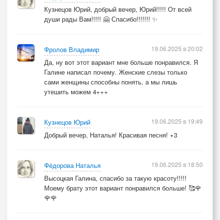
Взгляд мой остыл
Кузнецов Юрий, добрый вечер, Юрий!!!!! От всей
В нем пропала весна
души рады Вам!!!!! 🤗 Спасибо!!!!!!! ✨
Но я не сдаюсь
Не сломлюсь до конца
19.06.2025 в 20:02
Фролов Владимир
Пусть эти слёзы станут рекой
Да, ну вот этот вариант мне больше понравился. Я
Смоют печали
Галине написал почему. Женские слезы только
Я стану другой
сами женщины способны понять, а мы лишь
утешить можем 4+++
Хрустальные слёзы
Горький хрусталь
19.06.2025 в 19:49
Кузнецов Юрий
Моё отражение терзает печаль
Добрый вечер, Наталья! Красивая песня! +3
Слова твои жгут
Но я промолчу
19.06.2025 в 18:50
Фёдорова Наталья
В них тонет мой свет
Высоцкая Галина, спасибо за такую красоту!!!!!
Тебя отпущу
Моему брату этот вариант понравился больше! 🥰🌹
🌹🌹
Хрустальные слёзы - мой звездопад
Душа в тени - сло’ва холодны