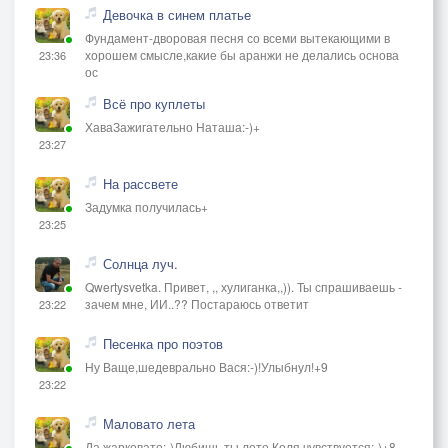
Девочка в синем платье
Но я промолчу
Фундамент-дворовая песня со всеми вытекающими в
В них тонет мой свет
хорошем смысле,какие бы аранжи не делались основа
23:36
Тебя отпущу
ос
Всё про куплеты
ХаваЗажигательно Наташа:-)+
23:27
На рассвете
Задумка получилась+
23:25
Солнца луч.
Qwertysvetka. Привет, ,, хулиганка,,)). Ты спрашиваешь -
зачем мне, ИИ..?? Постараюсь ответит
23:22
Песенка про поэтов
Ну Ваще,шедеврально Вася:-)!Улыбнул!+9
23:22
Маловато лета
Да,жарковато:-)Любишь ты лето Коля,чувствуется:-)+8