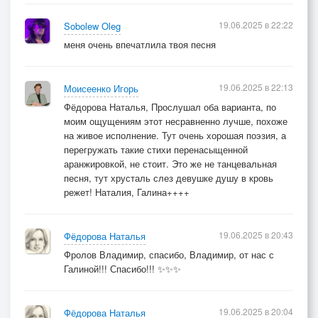
Я слышу их звон
19.06.2025 в 22:22
И верить тебе больше мне не резон
Sobolew Oleg
меня очень впечатлила твоя песня
Хрустальные слёзы
Горький хрусталь
19.06.2025 в 22:13
Моисеенко Игорь
Моё отражение терзает печаль
Фёдорова Наталья, Прослушал оба варианта, по
Слова твои жгут
моим ощущениям этот несравненно лучше, похоже
Но я промолчу
на живое исполнение. Тут очень хорошая поэзия, а
перегружать такие стихи перенасыщенной
В них тонет мой свет
аранжировкой, не стоит. Это же не танцевальная
Тебя отпущу
песня, тут хрусталь слез девушке душу в кровь
режет! Наталия, Галина++++
Расплавится лёд
Превратится в ручей
19.06.2025 в 20:43
Фёдорова Наталья
Уносит с собой тень ушедших ночей
Фролов Владимир, спасибо, Владимир, от нас с
Я найду в себе силы
Галиной!!! Спасибо!!! ✨✨✨
Я стану другой
Мои слёзы в дожде мне дарУют покой
19.06.2025 в 20:04
Фёдорова Наталья