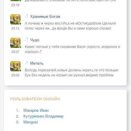
23:16
Хранимые Богом
А почему ж через мостИк,а не мОстик)даблом сделали
голос через ии...да вроде Вы и сами хорошо справл
23:12
Чудо
Какие теплые у тебя снежинки Вася:-)просто ,искренне и
хорошо+7
23:07
Метель
Володь перезалей,новые должны играть,те что больше
2ух-3ех недель не играют,не рухнул,видимо проблем
23:02
ПОЛЬЗОВАТЕЛИ ОНЛАЙН
Макаров Иван
Кутурженко Владимир
Mangust