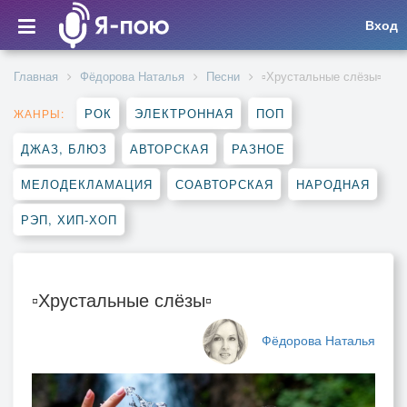
Вход
Главная
Фёдорова Наталья
Песни
▫️Хрустальные слёзы▫️
РОК
ЭЛЕКТРОННАЯ
ПОП
ЖАНРЫ:
ДЖАЗ, БЛЮЗ
АВТОРСКАЯ
РАЗНОЕ
МЕЛОДЕКЛАМАЦИЯ
СОАВТОРСКАЯ
НАРОДНАЯ
РЭП, ХИП-ХОП
▫️Хрустальные слёзы▫️
Фёдорова Наталья