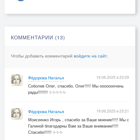
Дождём в тишине
Осколки мечты на холодном окне
Слова твои жгут
Как времени яд
Но сердце кричит
КОММЕНТАРИИ (13)
Больше нету преград
Чтобы добавить комментарий
войдите на сайт
.
Хрустальные слёзы
Горький хрусталь
Моё отражение терзает печаль
19.06.2025 в 23:29
Фёдорова Наталья
Слова твои жгут
Соболев Олег, спасибо, Олег!!!!! Мы ооооооочень
Но я промолчу
рады!!!!!!!! ✨✨✨✨✨
В них тонет мой свет
Тебя отпущу
19.06.2025 в 23:21
Фёдорова Наталья
Моисеенко Игорь , спасибо за Ваше мнение!!!!! Мы с
На стёклах Окон замёрзли мечты
Галиной благодарны Вам за Ваше внимание!!!!!
Твоих обещаний пустые следы
Спасибо!!!!!! ✨✨✨
Я вижу их тени