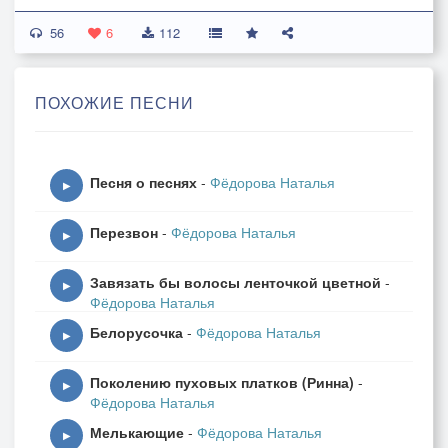
56
Хрустальные слёзы
6
112
Как горный поток
Скользят по щекам
ПОХОЖИЕ ПЕСНИ
Унося жизнь в исток
Ты шепчешь мне правду
Но правда как лёд
Песня о песнях
-
Фёдорова Наталья
Она обрывает у сердца полёт
▶
Перезвон
-
Фёдорова Наталья
Хрустальные слёзы
▶
Горький хрусталь
Завязать бы волосы ленточкой цветной
-
Моё отражение терзает печаль
▶
Фёдорова Наталья
Слова твои жгут
Белорусочка
-
Фёдорова Наталья
Но я промолчу
▶
В них тонет мой свет
Поколению пуховых платков (Ринна)
-
Тебя отпущу
▶
Фёдорова Наталья
Мелькающие
-
Фёдорова Наталья
Хрустальные слёзы
▶