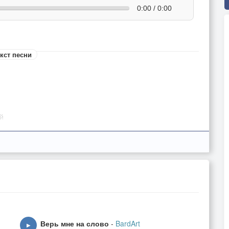
0:00 / 0:00
кст песни
й
ть
Верь мне на слово
-
BardArt
▶