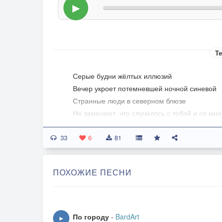
▶
Те
Серые будни жёлтых иллюзий
Вечер укроет потемневшей ночной синевой
Странные люди в северном блюзе
Не замечают, что случилось с тобой и со мно
33
6
81
Припев
ПОХОЖИЕ ПЕСНИ
Будут стоять поезда
Будут скучать провода
Время прощает, но себя невозможно прости
Вспомню тебя иногда
По городу
-
BardArt
▶