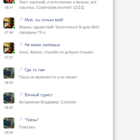
Текст хороший, и исполнение и музыка, всё
сошлось. Соавторам респект! 👏👏👏
08:01
Мой, ты только мой!
Жанна, здравствуй! Трогательно! В духе ВИА
середины 70-х.
07:48
Не моею любовью
Анна, Жанна, спасибо за добрые отзывы!
07:27
Где то там
Паша не включается и не играет
06:53
Вечный турист
Кутурженко Владимир, Спасибо
06:32
"Грёзы"
Плюсую+
05:54