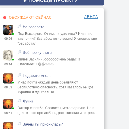
ПОМОЩЬ ПРОЕКТУ
ЛЕНТА
ОБСУЖДАЮТ СЕЙЧАС
На рассвете
Под Высоцкого. От имени удилища? Или я не
так понял? Всё абсолютно верно! Я специально
09:26
"отработал
Всё про куплеты
Ивлев Василий, ооооооочень рада!!!!!!
Спасибо!!!!!! 😃👍✨✨✨
09:14
Подарите мне...
У нас почти каждый день объявляют
беспилотную опасность, хотя казалось бы где
08:59
Украина и где Урал. Та
Лучик
Виктор спасибо! Согласен, метафорично. Но в
целом - это про любовь, расставания и встречи.
08:51
Зачем ты приснилась?