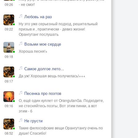
- не смог!
09:26
Любовь на раз
Ну это уже серьезный подход, решительный
призыв и , практически - девиз жизни!
09:22
Орангутанг послушать
Возьми мое сердце
Хороша песня!+
09:18
Самое долгое лето...
Да уж! Хорошая вещь получилась!+++
09:17
Песенка про поэтов
О, ещё один куплет от OrangutanGа. Подходите,
не стесняйтесь поэты, Вот этим пинки, а вот
09:16
этим - б
Не грусти
Такие философские вещи Орангутангу очень по
душе! Спасибо!
08:52