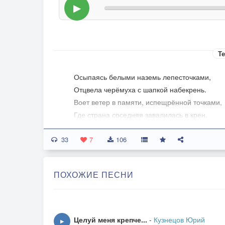
▶
Те
Осыпаясь белыми наземь лепесточками,
Отцвела черёмуха с шапкой набекрень.
Воет ветер в памяти, испещрённой точками,
Где страна соседняя завалилась в крен.
33
Ломятся безумные с кАмнями за пазухой,
7
106
С неприкрытым нужником в чужеродный мир
Правду "окаянную" оросили засухой,
ПОХОЖИЕ ПЕСНИ
Всё, что было нажито, высосал вампир.
В головах запутались небылицы с былями,
Бьются лбом припадочным, мёдом льётся гр
Целуй меня крепче...
-
Кузнецов Юрий
▶