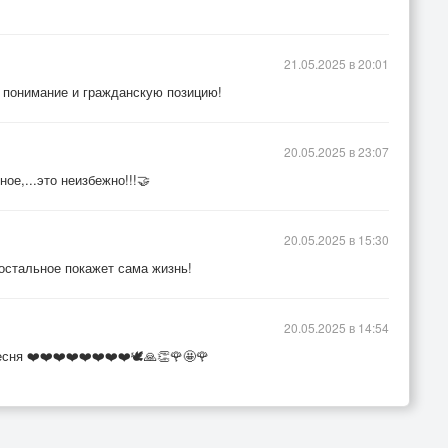
21.05.2025 в 20:01
а понимание и гражданскую позицию!
20.05.2025 в 23:07
ое,...это неизбежно!!!🤝
20.05.2025 в 15:30
 остальное покажет сама жизнь!
20.05.2025 в 14:54
сня ❤️❤️❤️❤️❤️❤️❤️❤️🕊️🙏👏🌹🤩🌹