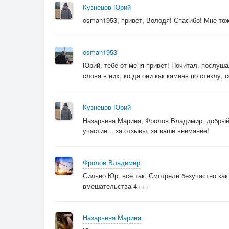
Отцвела черёмуха белая, родимая,
Кузнецов Юрий
А была пушистая с шапкой набекрень.
osman1953, привет, Володя! Спасибо! Мне тож
Не горюй душистая, наливайся силами,
Сгинет время чёрное,.... расцветёт сирень.
osman1953
Юрий, тебе от меня привет! Почитал, послуша
2016 год
слова в них, когда они как камень по стеклу,
Кузнецов Юрий
Назарьина Марина, Фролов Владимир, добрый
участие... за отзывы, за ваше внимание!
Фролов Владимир
Сильно Юр, всё так. Смотрели безучастно как
вмешательства 4+++
Назарьина Марина