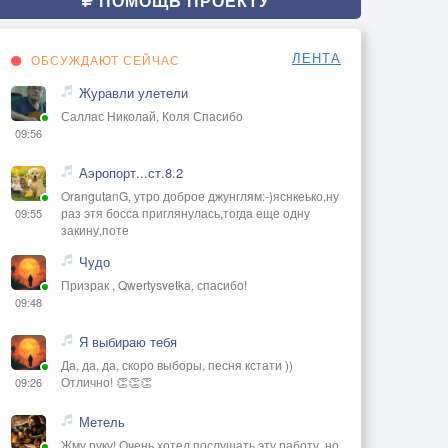
ПОМОЩЬ ПРОЕКТУ
ЛЕНТА
ОБСУЖДАЮТ СЕЙЧАС
Журавли улетели
Саллас Николай, Коля Спасибо
09:56
Аэропорт...ст.8.2
OrangutanG, утро доброе джунглям:-)яснкеько,ну
раз этя босса приглянулась,тогда еще одну
09:55
закину,поте
Чудо
Призрак , Qwertysvetka, спасибо!
09:48
Я выбираю тебя
Да, да, да, скоро выборы, песня кстати ))
Отлично! 👏👏👏
09:26
Метель
Жму руку! Очень хотел послушать эту работу, но