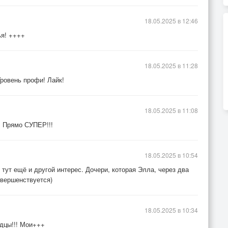
18.05.2025 в 12:46
ья! ++++
18.05.2025 в 11:28
ровень профи! Лайк!
18.05.2025 в 11:08
!! Прямо СУПЕР!!!
18.05.2025 в 10:54
e
 тут ещё и другой интерес. Дочери, которая Элла, через два
 i make
овершенствуется)
rolls
cts
18.05.2025 в 10:34
xt?
дцы!!! Мои+++