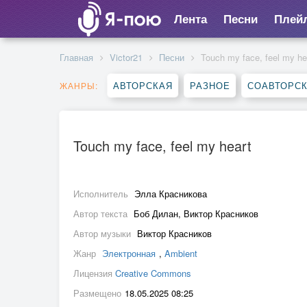
Лента
Песни
Плей
Главная
Victor21
Песни
Touch my face, feel my he
АВТОРСКАЯ
РАЗНОЕ
СОАВТОРС
ЖАНРЫ:
Touch my face, feel my heart
Исполнитель
Элла Красникова
Автор текста
Боб Дилан, Виктор Красников
Автор музыки
Виктор Красников
Жанр
Электронная
,
Ambient
Лицензия
Creative Commons
Размещено
18.05.2025 08:25