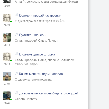
Анна Р., согласен, кошка рождена для блюза)
09:24
Володя - прораб настроения
С днем строителя!!!!!! Ура!!!!!!! 😃👍✨
08:21
Рулетка.- шансон.
Сталинградский Саша, Привет
08:15
В самом центре шторма
Сталинградский Саша, спасибо большое!!!
Спасибо!!! 🤗👍✨
08:11
Каким меня ты ядом напоила
С удовольствием послушал +
07:04
Да возьмите же кто-нибудь это сердце!
Серёга Привет+
06:42