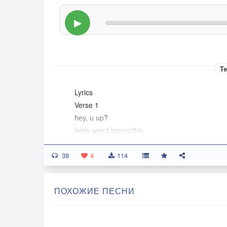
▶
Те
Lyrics
Verse 1
hey, u up?
feels weird typing this
can't tell if im awake or
38
something's off, i think
4
114
nothing feels real rn
Pre-chorus
ПОХОЖИЕ ПЕСНИ
losing track of time again
watching my hands move but they don't feel mi